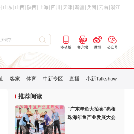
海
|
山东
|
山西
|
陕西
|
上海
|
四川
|
天津
|
新疆
|
兵团
|
云南
|
浙江
移动版
客户端
微博
公众号
汕
客家
体育
中新专区
直播
小新Talkshow
推荐阅读
“广东年鱼大拍卖”亮相
珠海年鱼产业发展大会
：