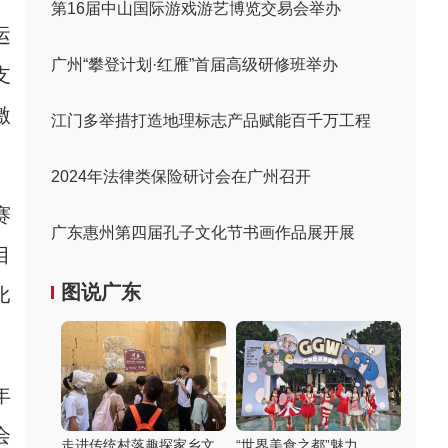
第16届中山国际游戏游艺博览交易会举办
运
广州“攀登计划·红雁”首届高级研修班举办
支
激
江门多举措打造地理标志产品赋能百千万工程
2024年法律类保险研讨会在广州召开
赛
广东惠州第四届孔子文化节书画作品展开展
目
图说广东
比
年
会
走进传统村落趣探家乡文
“世界美食之都”魅力