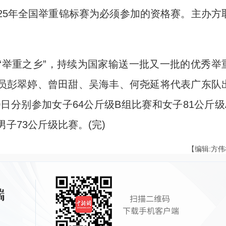
25年全国举重锦标赛为必须参加的资格赛。主办方
举重之乡”，持续为国家输送一批又一批的优秀举
员彭翠婷、曾田甜、吴海丰、何尧延将代表广东队
0日分别参加女子64公斤级B组比赛和女子81公斤级
子73公斤级比赛。(完)
【编辑:方