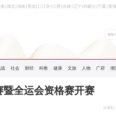
河南
|
湖北
|
湖南
|
黑龙江
|
江苏
|
江西
|
吉林
|
辽宁
|
内蒙古
|
宁夏
|
青
统战
社会
财经
科教
健康
文旅
人物
广府
潮
军赛暨全运会资格赛开赛
分享到