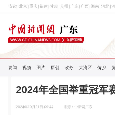
安徽
|
北京
|
重庆
|
福建
|
甘肃
|
贵州
|
广东
|
广西
|
海南
|
河北
|
要闻
视频
图片
原创
政务
大湾区
侨乡
2024年全国举重冠
2024年10月21日 09:44
来源：中新网广东