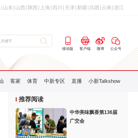
海
|
山东
|
山西
|
陕西
|
上海
|
四川
|
天津
|
新疆
|
兵团
|
云南
|
浙江
移动版
客户端
微博
公众号
汕
客家
体育
中新专区
直播
小新Talkshow
推荐阅读
中华美味飘香第136届
广交会
：