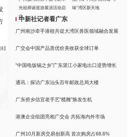
光祖师诞巡游展演活动启
味”湾区新天地
发
动
中新社记者看广东
方
广州南沙牵手港校共促大湾区兽医领域融合发展
广交会中国产品质优价美收获全球订单
黄强】
“中国电饭锅之乡”广东湛江小家电出口逆势增长
通讯：探访广东汕头百年邮政总局大楼
广东侨乡信宜老手艺“榄雕”焕发生机
港澳企业组团亮相广交会 共拓海内外市场
广州10月新房交易创新高 首次购房占68.6%