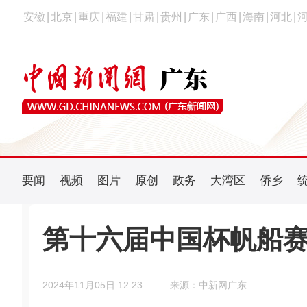
安徽
|
北京
|
重庆
|
福建
|
甘肃
|
贵州
|
广东
|
广西
|
海南
|
河北
|
要闻
视频
图片
原创
政务
大湾区
侨乡
第十六届中国杯帆船
2024年11月05日 12:23
来源：中新网广东