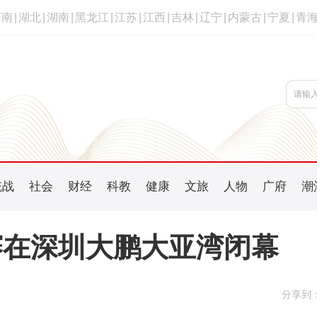
河南
|
湖北
|
湖南
|
黑龙江
|
江苏
|
江西
|
吉林
|
辽宁
|
内蒙古
|
宁夏
|
青
统战
社会
财经
科教
健康
文旅
人物
广府
潮
赛在深圳大鹏大亚湾闭幕
分享到