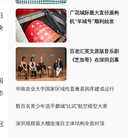
广花城际最大直径盾构
日
机“羊城号”顺利始发
决
百老汇英文原版音乐剧
《芝加哥》在深圳启幕
国
华南农业大学国家区域性畜禽基因库建成运行
市
数百名青少年选手鹏城“比武”航空模型大赛
冠
深圳规模最大棚改项目主体结构全面封顶