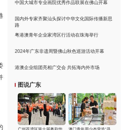
中国大城市专业画院优秀作品联展在佛山开幕
港
国内外专家齐聚汕头探讨中华文化国际传播新思
路
粤港澳青年企业家湾区行活动在珠海举行
2024年广东非遗周暨佛山秋色巡游活动开幕
委
港澳企业组团亮相广交会 共拓海内外市场
并
图说广东
的
广州荔湾区第十届粤剧华
澳门青年周少杰营造“寻