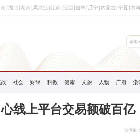
河南
|
湖北
|
湖南
|
黑龙江
|
江苏
|
江西
|
吉林
|
辽宁
|
内蒙古
|
宁夏
|
青
统战
社会
财经
科教
健康
文旅
人物
广府
潮
中心线上平台交易额破百亿
分享到