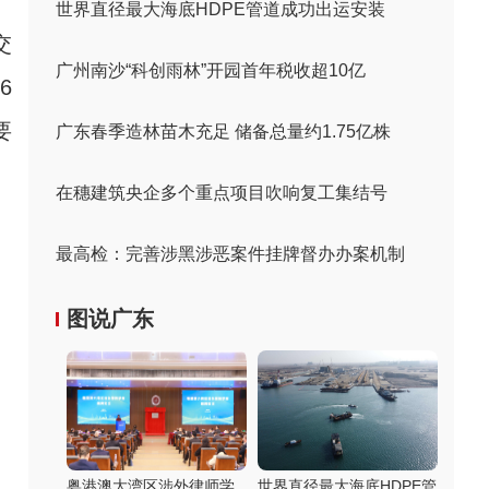
世界直径最大海底HDPE管道成功出运安装
交
广州南沙“科创雨林”开园首年税收超10亿
6
要
广东春季造林苗木充足 储备总量约1.75亿株
在穗建筑央企多个重点项目吹响复工集结号
最高检：完善涉黑涉恶案件挂牌督办办案机制
图说广东
粤港澳大湾区涉外律师学
世界直径最大海底HDPE管