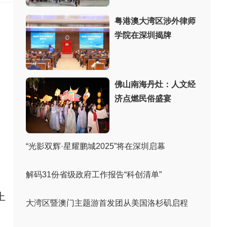
粤港澳大湾区涉外律师
学院在深圳揭牌
佛山南海丹灶：人文经
济点燃民俗盛宴
“光影双辉·星耀鹏城2025”将在深圳启幕
解码31份省级政府工作报告“科创清单”
上
大湾区暨澳门主题游首发团从美国洛杉矶启程