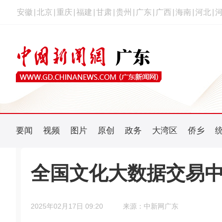
安徽
|
北京
|
重庆
|
福建
|
甘肃
|
贵州
|
广东
|
广西
|
海南
|
河北
|
要闻
视频
图片
原创
政务
大湾区
侨乡
全国文化大数据交易
2025年02月17日 09:20
来源：中新网广东