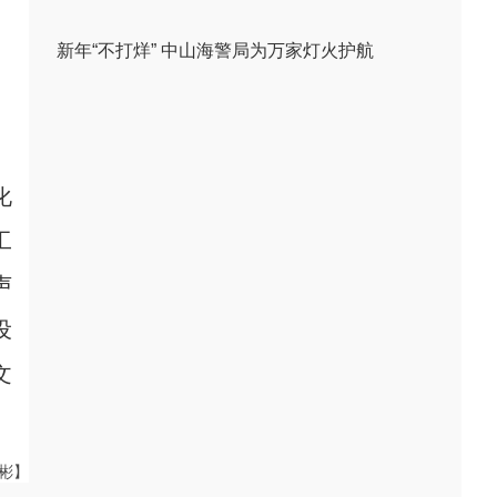
新年“不打烊” 中山海警局为万家灯火护航
化
工
声
设
文
伟彬】