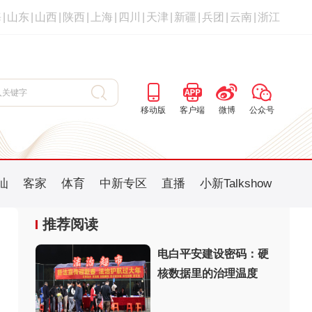
海
|
山东
|
山西
|
陕西
|
上海
|
四川
|
天津
|
新疆
|
兵团
|
云南
|
浙江
移动版
客户端
微博
公众号
汕
客家
体育
中新专区
直播
小新Talkshow
推荐阅读
电白平安建设密码：硬
核数据里的治理温度
：