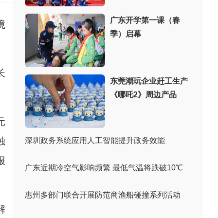
广东开学第一课（春
境
季）启幕
长
东莞潮玩企业赶工生产
《哪吒2》周边产品
元
独
深圳政务系统应用人工智能提升政务效能
报
广东近期冷空气影响频繁 最低气温将跌破10℃
惠州多部门联合开展防范商渔船碰撞系列活动
解