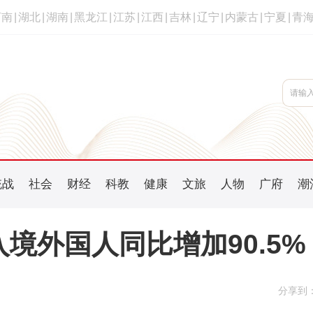
河南
|
湖北
|
湖南
|
黑龙江
|
江苏
|
江西
|
吉林
|
辽宁
|
内蒙古
|
宁夏
|
青
统战
社会
财经
科教
健康
文旅
人物
广府
潮
入境外国人同比增加90.5%
分享到