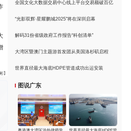
全国文化大数据交易中心线上平台交易额破百亿
作
“光影双辉·星耀鹏城2025”将在深圳启幕
大
解码31份省级政府工作报告“科创清单”
增
大湾区暨澳门主题游首发团从美国洛杉矶启程
世界直径最大海底HDPE管道成功出运安装
伟彬】
图说广东
粤港澳大湾区涉外律师学
世界直径最大海底HDPE管