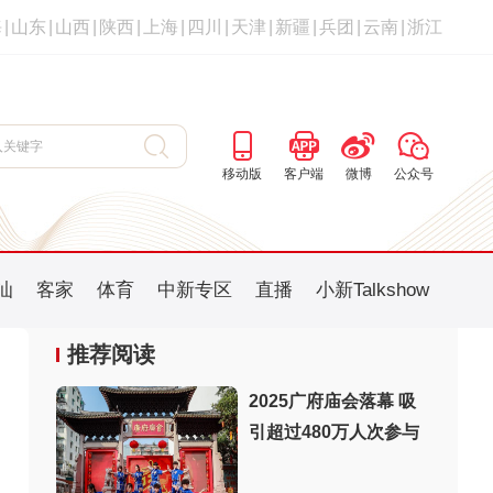
海
|
山东
|
山西
|
陕西
|
上海
|
四川
|
天津
|
新疆
|
兵团
|
云南
|
浙江
移动版
客户端
微博
公众号
汕
客家
体育
中新专区
直播
小新Talkshow
推荐阅读
2025广府庙会落幕 吸
引超过480万人次参与
：