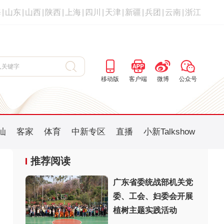
海
|
山东
|
山西
|
陕西
|
上海
|
四川
|
天津
|
新疆
|
兵团
|
云南
|
浙江
移动版
客户端
微博
公众号
汕
客家
体育
中新专区
直播
小新Talkshow
推荐阅读
广东省委统战部机关党
委、工会、妇委会开展
：
植树主题实践活动