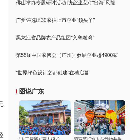
佛山举办专题研讨活动 助企业应对“出海”风险
广州评选出30家拟上市企业“领头羊”
黑龙江省品牌农产品组团“入粤融湾”
第55届中国家博会（广州）参展企业超4900家
“世界绿色设计之都创建”在穗启幕
图说广东
无
轻
“人工智能+”育人模式
萌宠节打造人与动物共生