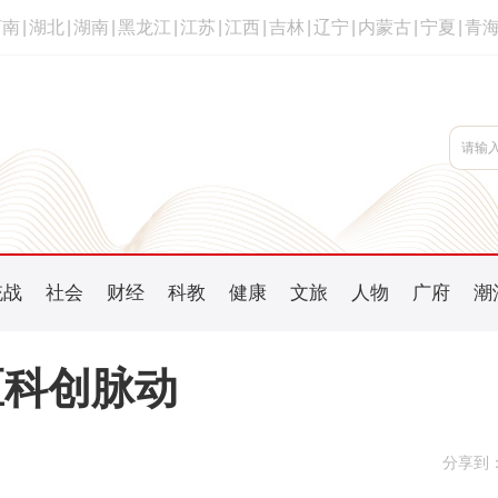
河南
|
湖北
|
湖南
|
黑龙江
|
江苏
|
江西
|
吉林
|
辽宁
|
内蒙古
|
宁夏
|
青
统战
社会
财经
科教
健康
文旅
人物
广府
潮
区科创脉动
分享到