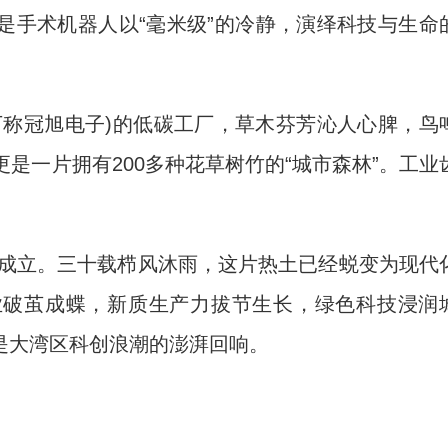
是手术机器人以“毫米级”的冷静，演绎科技与生命
称冠旭电子)的低碳工厂，草木芬芳沁人心脾，鸟
是一片拥有200多种花草树竹的“城市森林”。工业
牌成立。三十载栉风沐雨，这片热土已经蜕变为现代
业破茧成蝶，新质生产力拔节生长，绿色科技浸润
是大湾区科创浪潮的澎湃回响。