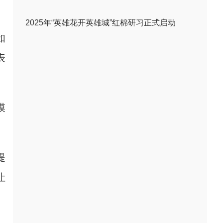
2025年“英雄花开英雄城”红棉研习正式启动
如
表
模
。
提
让