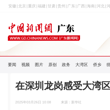
安徽
|
北京
|
重庆
|
福建
|
甘肃
|
贵州
|
广东
|
广西
|
海南
|
河北
|
要闻
视频
图片
原创
政务
大湾区
侨乡
在深圳龙岗感受大湾
2025年03月26日 10:08
来源：新华社