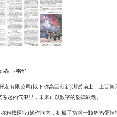
犇 卫韦华
发有限公司(以下称高巨创新)测试场上，上百架
桨卷起的气浪里，未来正以数字的韵律跃动。
称精锋医疗)操作间内，机械手指将一颗鹌鹑蛋轻