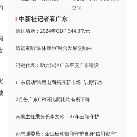
的
空间
中新社记者看广东
清远清新：2024年GDP 344.3亿元
鸣
清远奏响“农体康旅”融合发展交响曲
齿
冯键代表：助力法治广东平安广东建设
化
广东启动“跨境电商拓展新市场”专项行动
城
2月份广东CPI环比同比均有所下降
南航主任乘务长李文玲：37年云端守护
孙志强委员：企业应珍惜和守护自身“信用资产”