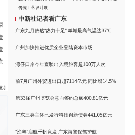
传统工艺设计展
中新社记者看广东
探
广东九月依然“热力十足” 羊城最高气温达37℃
造
广州加快推进优质企业登陆资本市场
造
流
湾仔口岸今年查验出入境旅客超100万人次
前7月广州外贸进出口超7114亿元 同比增14.5%
伟彬】
第33届广州博览会意向签约总额400.81亿元
广东三类主体已发行科技创新债券441.05亿元
“渔粤”启航千帆竞发 广东海警保驾护航