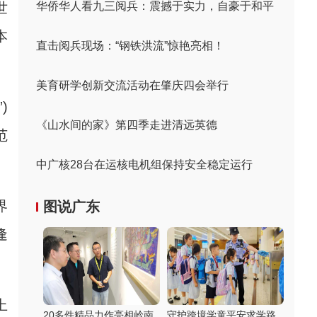
世
华侨华人看九三阅兵：震撼于实力，自豪于和平
本
直击阅兵现场：“钢铁洪流”惊艳亮相！
美育研学创新交流活动在肇庆四会举行
)
《山水间的家》第四季走进清远英德
范
中广核28台在运核电机组保持安全稳定运行
界
图说广东
逢
上
20多件精品力作亮相岭南
守护跨境学童平安求学路