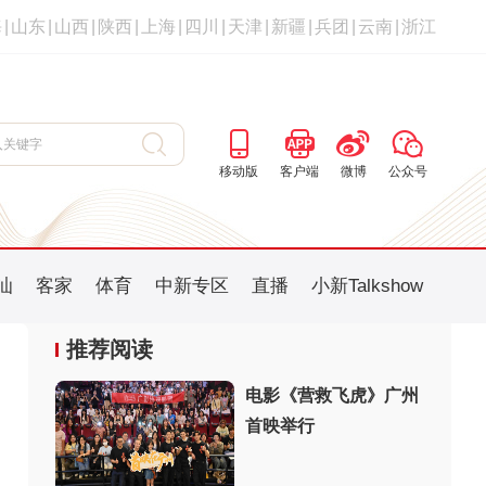
海
|
山东
|
山西
|
陕西
|
上海
|
四川
|
天津
|
新疆
|
兵团
|
云南
|
浙江
移动版
客户端
微博
公众号
汕
客家
体育
中新专区
直播
小新Talkshow
推荐阅读
电影《营救飞虎》广州
首映举行
：