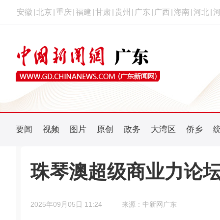
安徽
|
北京
|
重庆
|
福建
|
甘肃
|
贵州
|
广东
|
广西
|
海南
|
河北
|
要闻
视频
图片
原创
政务
大湾区
侨乡
珠琴澳超级商业力论
2025年09月05日 11:24
来源：中新网广东