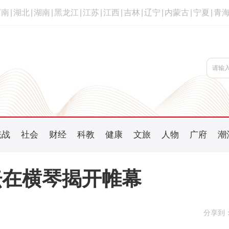
河南
|
湖北
|
湖南
|
黑龙江
|
江苏
|
江西
|
吉林
|
辽宁
|
内蒙古
|
宁夏
|
青
统战
社会
财经
科教
健康
文旅
人物
广府
潮
坛在横琴揭开帷幕
分享到