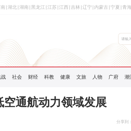
河南
|
湖北
|
湖南
|
黑龙江
|
江苏
|
江西
|
吉林
|
辽宁
|
内蒙古
|
宁夏
|
青
统战
社会
财经
科教
健康
文旅
人物
广府
潮
焦低空通航动力领域发展
分享到