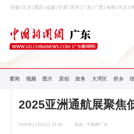
安徽
|
北京
|
重庆
|
福建
|
甘肃
|
贵州
|
广东
|
广西
|
海南
|
河北
|
要闻
视频
图片
原创
政务
大湾区
侨乡
2025亚洲通航展聚
2025年12月01日 23:08
来源：中新网广东