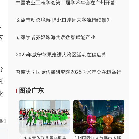
中国农业工程学会第十届学术年会在广州开幕
文旅带动跨境游 拱北口岸周末客流持续攀升
，
应
专家学者齐聚珠海共话数智赋能产业
2025年威宁苹果走进大湾区活动在穗启幕
分
暨南大学国际传播研究院2025学术年会在穗举行
托
图说广东
化
伟彬】
广东省青体联从展会到生
广州国际灯光节展出多幅