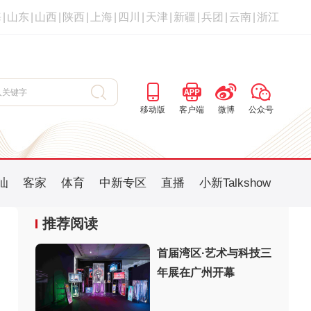
海
|
山东
|
山西
|
陕西
|
上海
|
四川
|
天津
|
新疆
|
兵团
|
云南
|
浙江
移动版
客户端
微博
公众号
汕
客家
体育
中新专区
直播
小新Talkshow
推荐阅读
首届湾区·艺术与科技三
年展在广州开幕
：