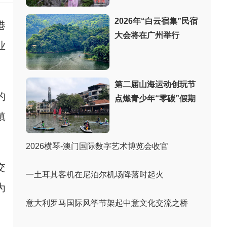
2026年“白云宿集”民宿
港
大会将在广州举行
业
第二届山海运动创玩节
的
点燃青少年“零碳”假期
镇
2026横琴-澳门国际数字艺术博览会收官
交
一土耳其客机在尼泊尔机场降落时起火
为
意大利罗马国际风筝节架起中意文化交流之桥