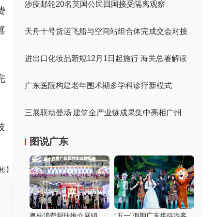
涉疫邮轮20名英国公民回国接受隔离观察
费
篡
天舟十号货运飞船与空间站组合体完成交会对接
进出口化妆品新规12月1日起施行 海关总署解读
完
广东医院构建老年围术期多学科诊疗新模式
三展联动登场 建筑全产业链成果集中亮相广州
技
图说广东
伟彬】
粤桂消费帮扶推介展销
“五一”假期广东接待游客