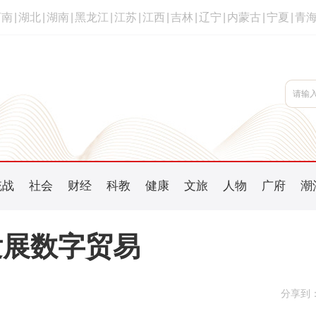
河南
|
湖北
|
湖南
|
黑龙江
|
江苏
|
江西
|
吉林
|
辽宁
|
内蒙古
|
宁夏
|
青
统战
社会
财经
科教
健康
文旅
人物
广府
潮
发展数字贸易
分享到