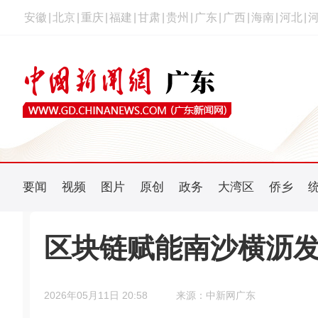
安徽
|
北京
|
重庆
|
福建
|
甘肃
|
贵州
|
广东
|
广西
|
海南
|
河北
|
要闻
视频
图片
原创
政务
大湾区
侨乡
区块链赋能南沙横沥
2026年05月11日 20:58
来源：中新网广东