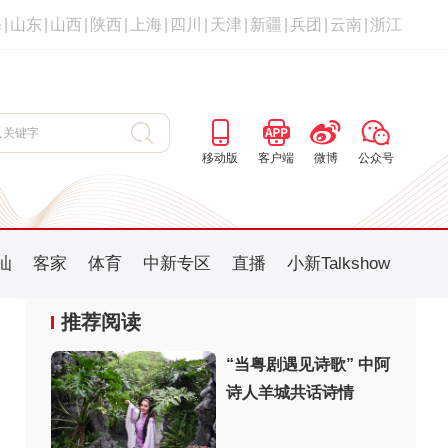
海
|
山东
|
山西
|
陕西
|
上海
|
四川
|
天津
|
新疆
|
兵团
|
云南
|
浙江
移动版
客户端
微博
公众号
汕
客家
体育
中新专区
直播
小新Talkshow
推荐阅读
“当粤剧遇见诗歌” 中阿
诗人羊城共话诗情
：