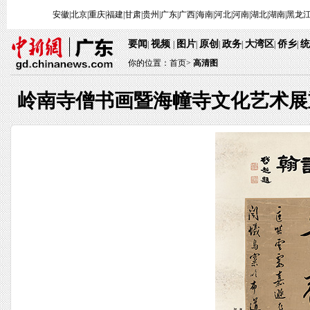
安徽
|
北京
|
重庆
|
福建
|
甘肃
|
贵州
|
广东
|
广西
|
海南
|
河北
|
河南
|
湖北
|
湖南
|
黑龙
要闻
视频
图片
原创
政务
大湾区
侨乡
统
|
|
|
|
|
|
|
你的位置：
首页
>
高清图
岭南寺僧书画暨海幢寺文化艺术展