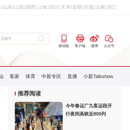
海
|
山东
|
山西
|
陕西
|
上海
|
四川
|
天津
|
新疆
|
兵团
|
云南
|
浙江
移动版
客户端
微博
公众号
汕
客家
体育
中新专区
直播
小新Talkshow
推荐阅读
今年春运广九客运段开
行夜间高铁近800列
：