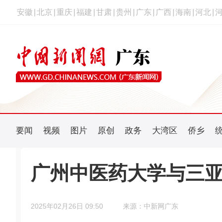
安徽
|
北京
|
重庆
|
福建
|
甘肃
|
贵州
|
广东
|
广西
|
海南
|
河北
|
要闻
视频
图片
原创
政务
大湾区
侨乡
广州中医药大学与三
2025年02月26日 09:50
来源：中新网广东