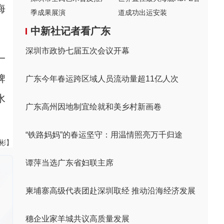
海
季成果展演
道成功出运安装
中新社记者看广东
深圳市政协七届五次会议开幕
一
牌
广东今年春运跨区域人员流动量超11亿人次
水
广东高州因地制宜绘就和美乡村新画卷
“铁路妈妈”的春运坚守：用温情照亮万千归途
伟彬】
谭萍当选广东省妇联主席
柬埔寨高级代表团赴深圳取经 推动沿海经济发展
穗企业家羊城共议高质量发展