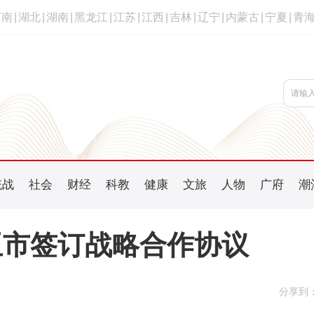
河南
|
湖北
|
湖南
|
黑龙江
|
江苏
|
江西
|
吉林
|
辽宁
|
内蒙古
|
宁夏
|
青
统战
社会
财经
科教
健康
文旅
人物
广府
潮
亚市签订战略合作协议
分享到