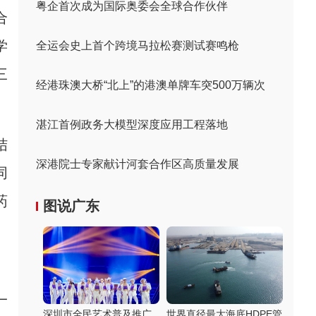
粤企首次成为国际奥委会全球合作伙伴
合
学
全运会史上首个跨境马拉松赛测试赛鸣枪
三
经港珠澳大桥“北上”的港澳单牌车突500万辆次
湛江首例政务大模型深度应用工程落地
结
深港院士专家献计河套合作区高质量发展
同
药
图说广东
。
一
深圳市全民艺术普及推广
世界直径最大海底HDPE管