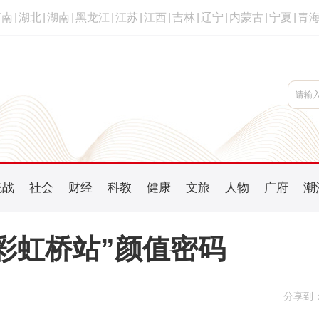
河南
|
湖北
|
湖南
|
黑龙江
|
江苏
|
江西
|
吉林
|
辽宁
|
内蒙古
|
宁夏
|
青
统战
社会
财经
科教
健康
文旅
人物
广府
潮
彩虹桥站”颜值密码
分享到