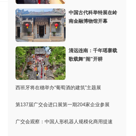
中国古代科举特展在岭
南金融博物馆开幕
清远连南：千年瑶寨载
歌载舞“闹”开耕
西班牙将在穗举办“葡萄酒的建筑”主题展
第137届广交会进口展第一期204家企业参展
广交会观察：中国人形机器人规模化商用提速