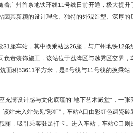
)随着广州首条地铁环线11号线日前开通，极大提升
站因其新颖的设计理念、独特的外观造型、深厚的
31座车站，其中换乘站达26座，与广州地铁12条
司负责装饰施工，该站位于荔湾区与越秀区交界，
建筑面积53611平方米，是8号线与11号线的换乘站
充满设计感与文化底蕴的“地下艺术殿堂”，一张
该站未入站先见“彩虹”，车站A口由彩虹色调瓷砖
靓丽，吸引乘客驻足打卡。进入车站，车站C口则