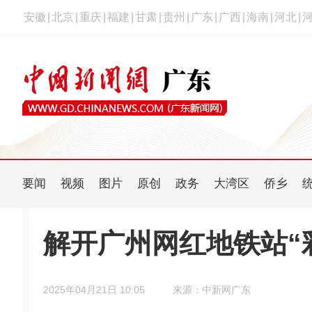
安徽
|
北京
|
重庆
|
福建
|
甘肃
|
贵州
|
广东
|
广西
|
海南
|
河北
|
要闻
视频
图片
原创
政务
大湾区
侨乡
解开广州网红地铁站“
2025年04月21日 10:05
来源：中新网广东