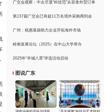
广交会观察：中企尽显“科技范”从容拿外贸订单
了
历
第137届广交会已有超11万名境外采购商到会
广州：税惠落袋助力企业开拓海外市场
线
岭南发展论坛（2025）在中山大学举办
车
2025年“羊城八景”评选活动启动
，
图说广东
亮
装
是
湖南油画的开拓与绵延
“灵光璀璨”科技与艺术特别