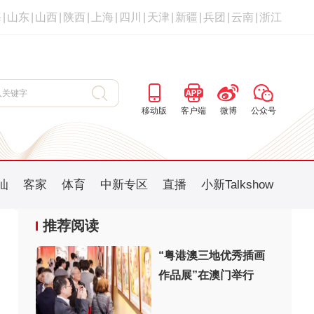
海
|
山东
|
山西
|
陕西
|
上海
|
四川
|
天津
|
新疆
|
兵团
|
云南
|
浙江
移动版
客户端
微博
公众号
汕
客家
体育
中新专区
直播
小新Talkshow
推荐阅读
“粤港澳三地优秀插画
作品展”在澳门举行
：