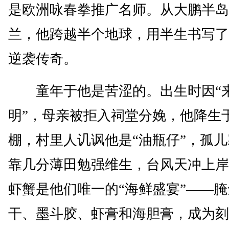
是欧洲咏春拳推广名师。从大鹏半岛
兰，他跨越半个地球，用半生书写了
逆袭传奇。
童年于他是苦涩的。出生时因“
明”，母亲被拒入祠堂分娩，他降生
棚，村里人讥讽他是“油瓶仔”，孤
靠几分薄田勉强维生，台风天冲上岸
虾蟹是他们唯一的“海鲜盛宴”——腌
干、墨斗胶、虾膏和海胆膏，成为刻