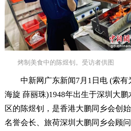
烤制美食中的陈煜钊。受访者供图
中新网广东新闻7月1日电 (索有
海旋 薛丽珠)1948年出生于深圳大
区的陈煜钊，是香港大鹏同乡会创始
名誉会长、旅荷深圳大鹏同乡会顾问