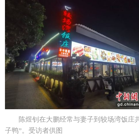
陈煜钊在大鹏经常与妻子到较场湾饭庄共
子鸭”。受访者供图