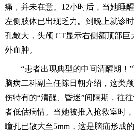
痛，并未在意。12小时后，当她睡
左侧肢体已出现乏力。到晚上就诊时
孔散大，头颅 CT显示右侧额顶部巨
外血肿。
“患者出现典型的中间清醒期！”
脑病二科副主任陈日朝介绍，这类颅
伤特有的“清醒、昏迷”间隔期，往
者低估病情。当她被推入抢救室时，
瞳孔已散大至5mm，这是脑疝形成