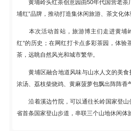
黄埔岭头红茶创意园由50年代国营老茶厂
埔红”品牌，推动打造集休闲旅游、茶文化
本次活动首站，旅游博主们走进黄埔岭
红”的历史；在网红打卡点多彩茶园，体验
茶，远眺自然风光和城市繁华。
黄埔区融合地道风味与山水人文的美食打
浓汤、荔枝柴烧鸡、黄麻菠萝包飘出阵阵香
沿着溪边竹院，可以通往长岭国家登山健
省首条国家登山步道，串联三个山地休闲体旅