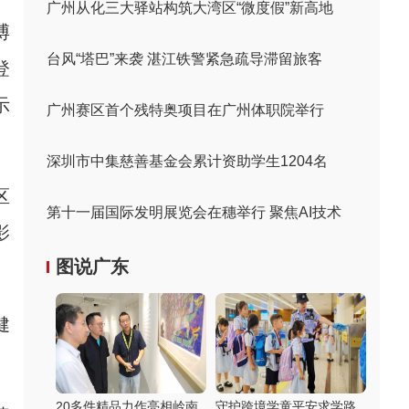
广州从化三大驿站构筑大湾区“微度假”新高地
博
台风“塔巴”来袭 湛江铁警紧急疏导滞留旅客
登
示
广州赛区首个残特奥项目在广州体职院举行
深圳市中集慈善基金会累计资助学生1204名
区
第十一届国际发明展览会在穗举行 聚焦AI技术
影
图说广东
健
20多件精品力作亮相岭南
守护跨境学童平安求学路