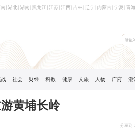
河南
|
湖北
|
湖南
|
黑龙江
|
江苏
|
江西
|
吉林
|
辽宁
|
内蒙古
|
宁夏
|
青
统战
社会
财经
科教
健康
文旅
人物
广府
潮
主游黄埔长岭
分享到