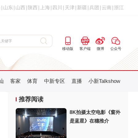
海
|
山东
|
山西
|
陕西
|
上海
|
四川
|
天津
|
新疆
|
兵团
|
云南
|
浙江
移动版
客户端
微博
公众号
汕
客家
体育
中新专区
直播
小新Talkshow
推荐阅读
8K拍摄太空电影《窗外
是蓝星》在穗推介
：