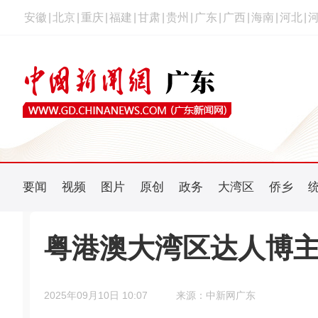
安徽
|
北京
|
重庆
|
福建
|
甘肃
|
贵州
|
广东
|
广西
|
海南
|
河北
|
要闻
视频
图片
原创
政务
大湾区
侨乡
粤港澳大湾区达人博
2025年09月10日 10:07
来源：中新网广东