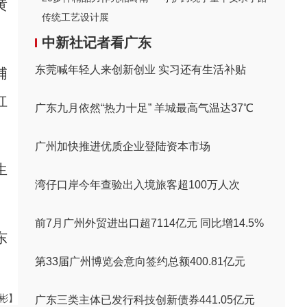
黄
传统工艺设计展
中新社记者看广东
东莞喊年轻人来创新创业 实习还有生活补贴
埔
红
广东九月依然“热力十足” 羊城最高气温达37℃
广州加快推进优质企业登陆资本市场
生
湾仔口岸今年查验出入境旅客超100万人次
前7月广州外贸进出口超7114亿元 同比增14.5%
东
第33届广州博览会意向签约总额400.81亿元
伟彬】
广东三类主体已发行科技创新债券441.05亿元