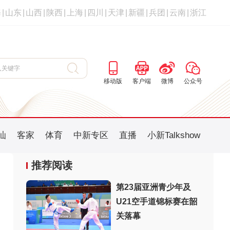
海
|
山东
|
山西
|
陕西
|
上海
|
四川
|
天津
|
新疆
|
兵团
|
云南
|
浙江
移动版
客户端
微博
公众号
汕
客家
体育
中新专区
直播
小新Talkshow
推荐阅读
第23届亚洲青少年及
U21空手道锦标赛在韶
：
关落幕