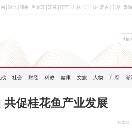
河南
|
湖北
|
湖南
|
黑龙江
|
江苏
|
江西
|
吉林
|
辽宁
|
内蒙古
|
宁夏
|
青
统战
社会
财经
科教
健康
文旅
人物
广府
潮
 共促桂花鱼产业发展
分享到