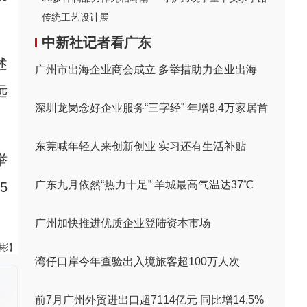
传统工艺设计展
中新社记者看广东
述
广州市出海企业商会成立 多举措助力企业出海
远
深圳龙岗念好企业服务“三字经” 年增8.4万家居首
东莞喊年轻人来创新创业 实习还有生活补贴
举
广东九月依然“热力十足” 羊城最高气温达37℃
5
广州加快推进优质企业登陆资本市场
伟彬】
湾仔口岸今年查验出入境旅客超100万人次
前7月广州外贸进出口超7114亿元 同比增14.5%