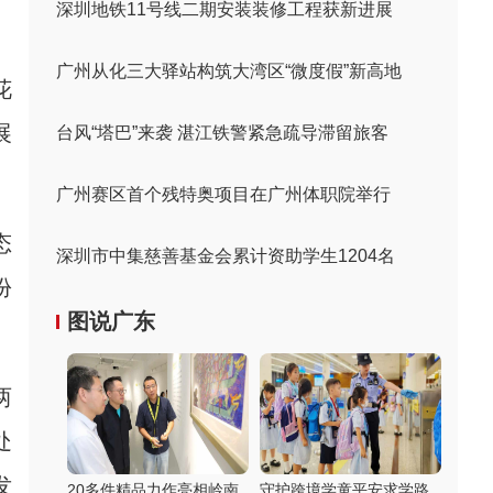
深圳地铁11号线二期安装装修工程获新进展
广州从化三大驿站构筑大湾区“微度假”新高地
花
展
台风“塔巴”来袭 湛江铁警紧急疏导滞留旅客
广州赛区首个残特奥项目在广州体职院举行
态
深圳市中集慈善基金会累计资助学生1204名
份
图说广东
两
处
发
20多件精品力作亮相岭南
守护跨境学童平安求学路