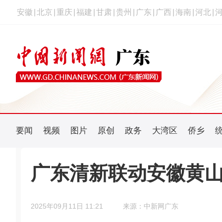
安徽
|
北京
|
重庆
|
福建
|
甘肃
|
贵州
|
广东
|
广西
|
海南
|
河北
|
要闻
视频
图片
原创
政务
大湾区
侨乡
广东清新联动安徽黄山
2025年09月11日 11:21
来源：中新网广东