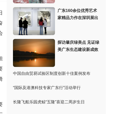
广东160余位优秀艺术
日
家精品力作在深圳展出
奋
会
探访肇庆绿美点 见证绿
美广东生态建设新成效
担
要
中国自由贸易试验区制度创新十佳案例发布
椅
“国际及港澳科技专家广东行”活动举行
长隆飞船乐园虎鲸“五隆”喜迎二周岁生日
要