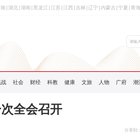
河南
|
湖北
|
湖南
|
黑龙江
|
江苏
|
江西
|
吉林
|
辽宁
|
内蒙古
|
宁夏
|
青
统战
社会
财经
科教
健康
文旅
人物
广府
潮
一次全会召开
分享到