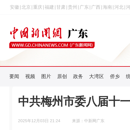
安徽
|
北京
|
重庆
|
福建
|
甘肃
|
贵州
|
广东
|
广西
|
海南
|
河北
|
要闻
视频
图片
原创
政务
大湾区
侨乡
中共梅州市委八届十
2025年12月03日 21:24
来源：中新网广东