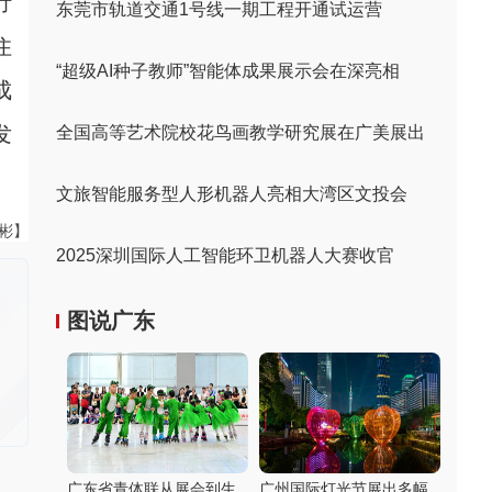
行
东莞市轨道交通1号线一期工程开通试运营
住
“超级AI种子教师”智能体成果展示会在深亮相
成
发
全国高等艺术院校花鸟画教学研究展在广美展出
文旅智能服务型人形机器人亮相大湾区文投会
伟彬】
2025深圳国际人工智能环卫机器人大赛收官
图说广东
广东省青体联从展会到生
广州国际灯光节展出多幅