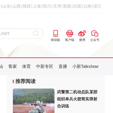
海
|
山东
|
山西
|
陕西
|
上海
|
四川
|
天津
|
新疆
|
兵团
|
云南
|
浙江
移动版
客户端
微博
公众号
汕
客家
体育
中新专区
直播
小新Talkshow
推荐阅读
武警第二机动总队某部
组织单兵火箭筒实弹射
：
击训练