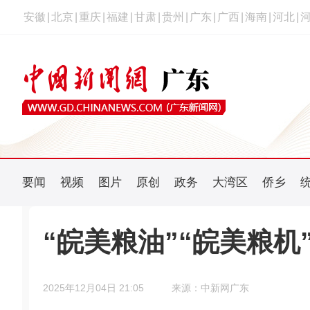
安徽
|
北京
|
重庆
|
福建
|
甘肃
|
贵州
|
广东
|
广西
|
海南
|
河北
|
要闻
视频
图片
原创
政务
大湾区
侨乡
“皖美粮油”“皖美粮
2025年12月04日 21:05
来源：中新网广东