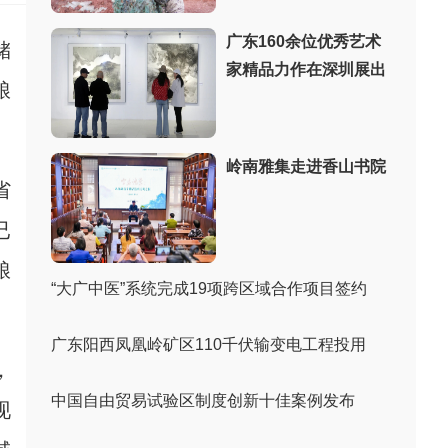
广东160余位优秀艺术
储
家精品力作在深圳展出
粮
岭南雅集走进香山书院
省
已
粮
“大广中医”系统完成19项跨区域合作项目签约
广东阳西凤凰岭矿区110千伏输变电工程投用
，
中国自由贸易试验区制度创新十佳案例发布
现