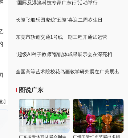
域
“国际及港澳科技专家广东行”活动举行
长隆飞船乐园虎鲸“五隆”喜迎二周岁生日
亿
东莞市轨道交通1号线一期工程开通试运营
的
“超级AI种子教师”智能体成果展示会在深亮相
全国高等艺术院校花鸟画教学研究展在广美展出
面
图说广东
伟彬】
广东省青体联从展会到生
广州国际灯光节展出多幅