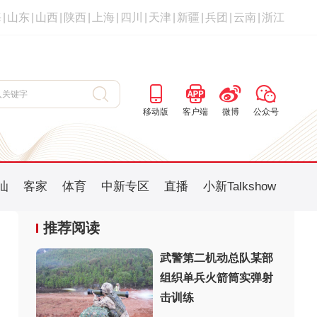
海
|
山东
|
山西
|
陕西
|
上海
|
四川
|
天津
|
新疆
|
兵团
|
云南
|
浙江
移动版
客户端
微博
公众号
汕
客家
体育
中新专区
直播
小新Talkshow
推荐阅读
武警第二机动总队某部
组织单兵火箭筒实弹射
：
击训练