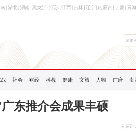
河南
|
湖北
|
湖南
|
黑龙江
|
江苏
|
江西
|
吉林
|
辽宁
|
内蒙古
|
宁夏
|
青
统战
社会
财经
科教
健康
文旅
人物
广府
潮
机”广东推介会成果丰硕
分享到