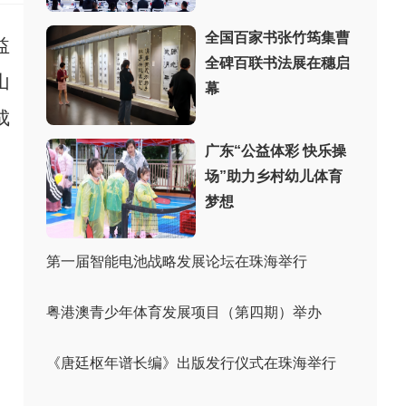
全国百家书张竹筠集曹
益
全碑百联书法展在穗启
山
幕
成
广东“公益体彩 快乐操
场”助力乡村幼儿体育
梦想
第一届智能电池战略发展论坛在珠海举行
粤港澳青少年体育发展项目（第四期）举办
《唐廷枢年谱长编》出版发行仪式在珠海举行