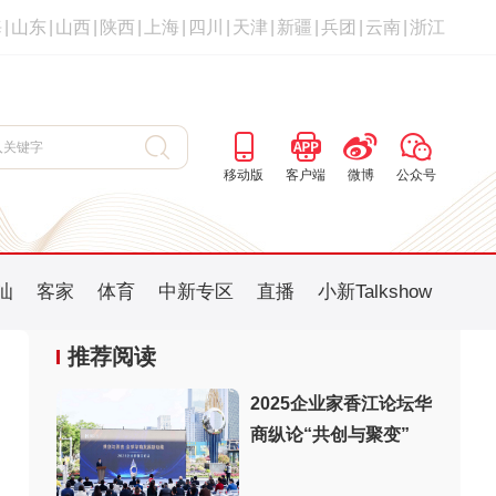
海
|
山东
|
山西
|
陕西
|
上海
|
四川
|
天津
|
新疆
|
兵团
|
云南
|
浙江
移动版
客户端
微博
公众号
汕
客家
体育
中新专区
直播
小新Talkshow
推荐阅读
2025企业家香江论坛华
商纵论“共创与聚变”
：