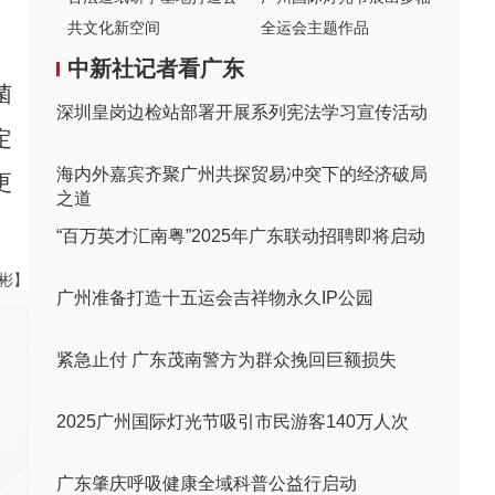
共文化新空间
全运会主题作品
中新社记者看广东
菌
深圳皇岗边检站部署开展系列宪法学习宣传活动
定
海内外嘉宾齐聚广州共探贸易冲突下的经济破局
更
之道
“百万英才汇南粤”2025年广东联动招聘即将启动
伟彬】
广州准备打造十五运会吉祥物永久IP公园
紧急止付 广东茂南警方为群众挽回巨额损失
2025广州国际灯光节吸引市民游客140万人次
广东肇庆呼吸健康全域科普公益行启动