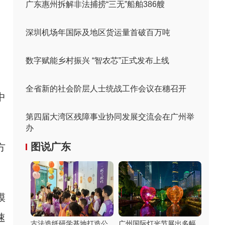
广东惠州拆解非法捕捞“三无”船舶386艘
深圳机场年国际及地区货运量首破百万吨
数字赋能乡村振兴 “智农芯”正式发布上线
全省新的社会阶层人士统战工作会议在穗召开
中
。
第四届大湾区残障事业协同发展交流会在广州举
办
图说广东
方
。
模
速
古法造纸研学基地打造公
广州国际灯光节展出多幅