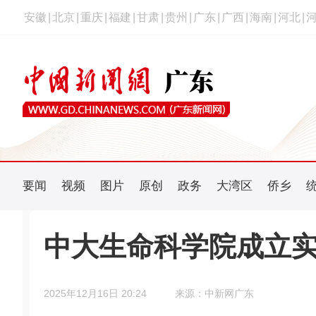
安徽
|
北京
|
重庆
|
福建
|
甘肃
|
贵州
|
广东
|
广西
|
海南
|
河北
|
要闻
视频
图片
原创
政务
大湾区
侨乡
中大生命科学院成立
2025年12月16日 20:24
来源：中新网广东