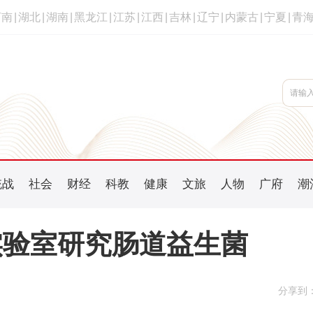
河南
|
湖北
|
湖南
|
黑龙江
|
江苏
|
江西
|
吉林
|
辽宁
|
内蒙古
|
宁夏
|
青
统战
社会
财经
科教
健康
文旅
人物
广府
潮
实验室研究肠道益生菌
分享到