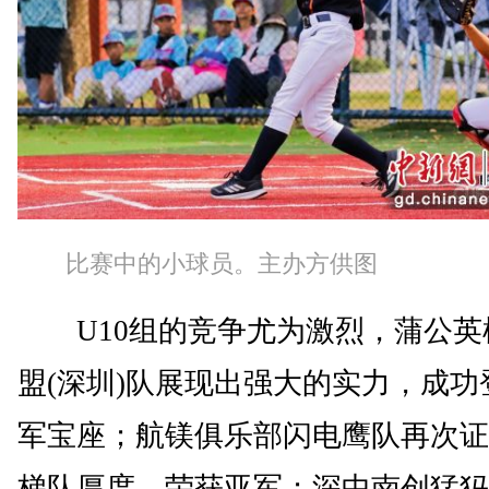
比赛中的小球员。主办方供图
U10组的竞争尤为激烈，蒲公英
盟(深圳)队展现出强大的实力，成功
军宝座；航镁俱乐部闪电鹰队再次证
梯队厚度，荣获亚军；深中南创猛犸