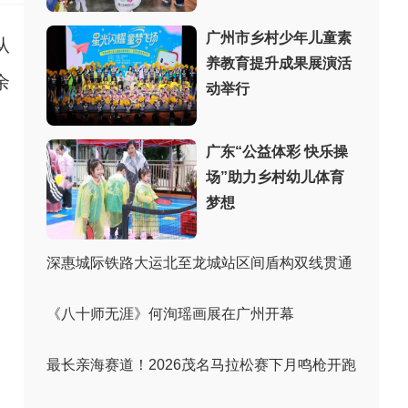
广州市乡村少年儿童素
从
养教育提升成果展演活
余
动举行
广东“公益体彩 快乐操
场”助力乡村幼儿体育
梦想
深惠城际铁路大运北至龙城站区间盾构双线贯通
《八十师无涯》何洵瑶画展在广州开幕
最长亲海赛道！2026茂名马拉松赛下月鸣枪开跑