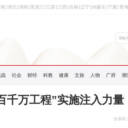
河南
|
湖北
|
湖南
|
黑龙江
|
江苏
|
江西
|
吉林
|
辽宁
|
内蒙古
|
宁夏
|
青
统战
社会
财经
科教
健康
文旅
人物
广府
潮
百千万工程”实施注入力量
分享到