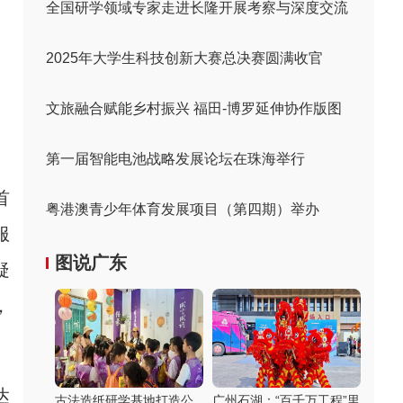
全国研学领域专家走进长隆开展考察与深度交流
2025年大学生科技创新大赛总决赛圆满收官
文旅融合赋能乡村振兴 福田-博罗延伸协作版图
第一届智能电池战略发展论坛在珠海举行
首
粤港澳青少年体育发展项目（第四期）举办
服
图说广东
疑
，
达
古法造纸研学基地打造公
广州石湖：“百千万工程”里