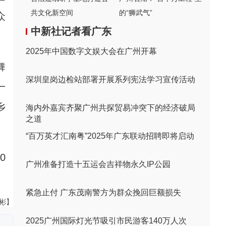
共文化新空间
的“狮武气”
众
中新社记者看广东
2025年中国数字文娱大会在广州开幕
舞
深圳皇岗边检站部署开展系列宪法学习宣传活动
一
乡
海内外嘉宾齐聚广州共探贸易冲突下的经济破局
之道
“百万英才汇南粤”2025年广东联动招聘即将启动
0
广州准备打造十五运会吉祥物永久IP公园
紧急止付 广东茂南警方为群众挽回巨额损失
伟彬】
2025广州国际灯光节吸引市民游客140万人次