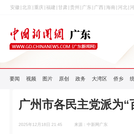
安徽
|
北京
|
重庆
|
福建
|
甘肃
|
贵州
|
广东
|
广西
|
海南
|
河北
|
要闻
视频
图片
原创
政务
大湾区
侨乡
广州市各民主党派为“
2025年12月18日 21:45
来源：中新网广东