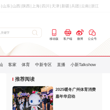
海
|
山东
|
山西
|
陕西
|
上海
|
四川
|
天津
|
新疆
|
兵团
|
云南
|
浙江
移动版
客户端
微博
公众号
汕
客家
体育
中新专区
直播
小新Talkshow
推荐阅读
2025暖冬广州体育消费
嘉年华启动
：