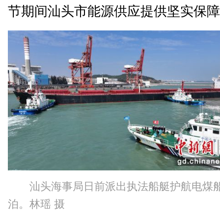
节期间汕头市能源供应提供坚实保障
汕头海事局日前派出执法船艇护航电煤
泊。林瑶 摄