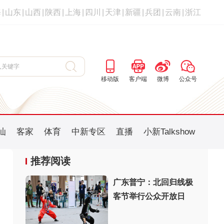
海
|
山东
|
山西
|
陕西
|
上海
|
四川
|
天津
|
新疆
|
兵团
|
云南
|
浙江
移动版
客户端
微博
公众号
汕
客家
体育
中新专区
直播
小新Talkshow
推荐阅读
广东普宁：北回归线极
客节举行公众开放日