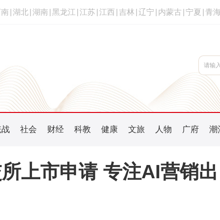
河南
|
湖北
|
湖南
|
黑龙江
|
江苏
|
江西
|
吉林
|
辽宁
|
内蒙古
|
宁夏
|
青
统战
社会
财经
科教
健康
文旅
人物
广府
潮
所上市申请 专注AI营销出