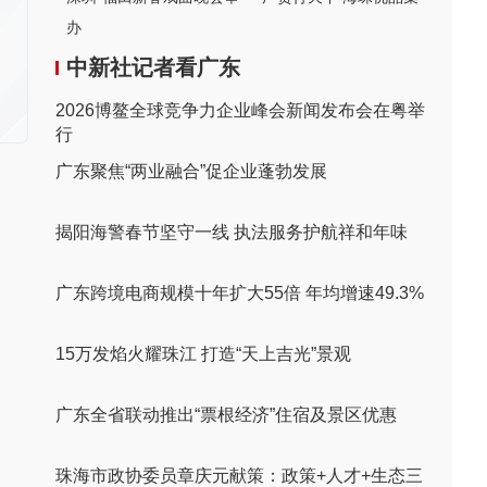
办
中新社记者看广东
2026博鳌全球竞争力企业峰会新闻发布会在粤举
行
广东聚焦“两业融合”促企业蓬勃发展
揭阳海警春节坚守一线 执法服务护航祥和年味
广东跨境电商规模十年扩大55倍 年均增速49.3%
15万发焰火耀珠江 打造“天上吉光”景观
广东全省联动推出“票根经济”住宿及景区优惠
珠海市政协委员章庆元献策：政策+人才+生态三