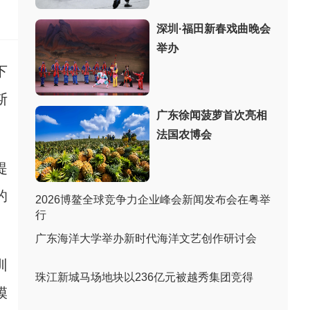
：
深圳·福田新春戏曲晚会
举办
下
斯
广东徐闻菠萝首次亮相
法国农博会
提
的
2026博鳌全球竞争力企业峰会新闻发布会在粤举
行
广东海洋大学举办新时代海洋文艺创作研讨会
训
珠江新城马场地块以236亿元被越秀集团竞得
模