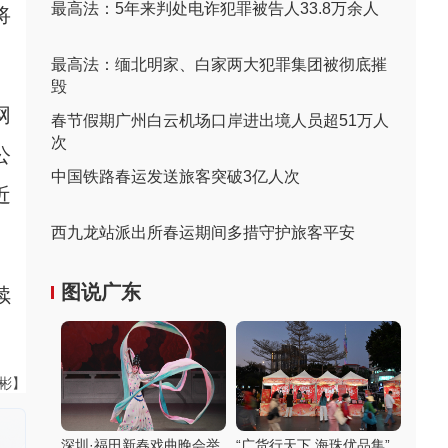
最高法：5年来判处电诈犯罪被告人33.8万余人
将
最高法：缅北明家、白家两大犯罪集团被彻底摧
毁
网
春节假期广州白云机场口岸进出境人员超51万人
次
公
中国铁路春运发送旅客突破3亿人次
近
西九龙站派出所春运期间多措守护旅客平安
图说广东
续
伟彬】
深圳·福田新春戏曲晚会举
“广货行天下 海珠优品集”