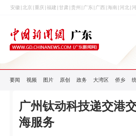
安徽
|
北京
|
重庆
|
福建
|
甘肃
|
贵州
|
广东
|
广西
|
海南
|
河北
|
要闻
视频
图片
原创
政务
大湾区
侨乡
广州钛动科技递交港交
海服务