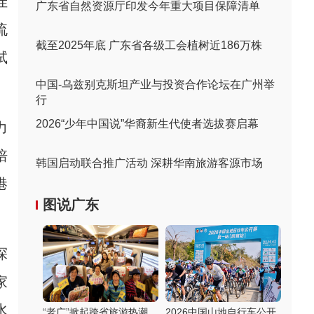
洼
广东省自然资源厅印发今年重大项目保障清单
流
截至2025年底 广东省各级工会植树近186万株
试
中国-乌兹别克斯坦产业与投资合作论坛在广州举
行
2026“少年中国说”华裔新生代使者选拔赛启幕
力
培
韩国启动联合推广活动 深耕华南旅游客源市场
港
图说广东
探
家
水
“老广”掀起跨省旅游热潮
2026中国山地自行车公开