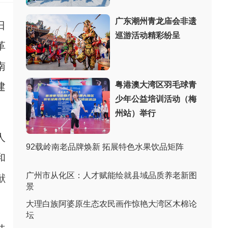
广东潮州青龙庙会非遗
日
巡游活动精彩纷呈
革
南
粤港澳大湾区羽毛球青
建
少年公益培训活动（梅
州站）举行
人
92载岭南老品牌焕新 拓展特色水果饮品矩阵
和
广州市从化区：人才赋能绘就县域品质养老新图
献
景
大理白族阿婆原生态农民画作惊艳大湾区木棉论
坛