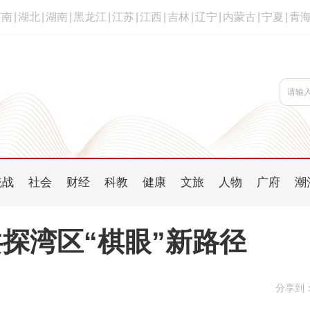
河南
|
湖北
|
湖南
|
黑龙江
|
江苏
|
江西
|
吉林
|
辽宁
|
内蒙古
|
宁夏
|
青
统战
社会
财经
科教
健康
文旅
人物
广府
潮
探湾区“棋眼”新路径
分享到