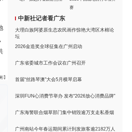
赛
中新社记者看广东
地
大理白族阿婆原生态农民画作惊艳大湾区木棉论
坛
，
2026金造奖全球征集在广州启动
共
广东省委城市工作会议在广州召开
伟彬】
首届“丝路琴澳”大会5月横琴启幕
深圳FUN心消费节举办 发布“2026放心消费品牌”
广东海警联合烟草部门集中销毁逾万支走私香烟
广州南站今年春运期间累计到发旅客逾2182万人