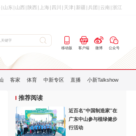
海
|
山东
|
山西
|
陕西
|
上海
|
四川
|
天津
|
新疆
|
兵团
|
云南
|
浙江
移动版
客户端
微博
公众号
汕
客家
体育
中新专区
直播
小新Talkshow
推荐阅读
近百名“中国制造家”在
广东中山参与植绿健步
：
行活动