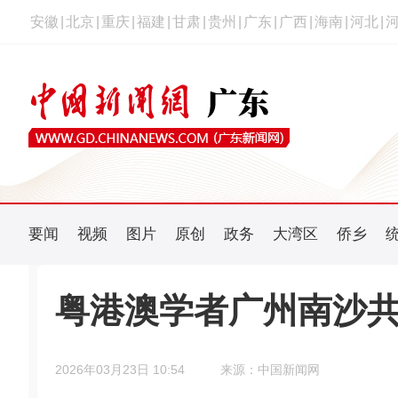
安徽
|
北京
|
重庆
|
福建
|
甘肃
|
贵州
|
广东
|
广西
|
海南
|
河北
|
要闻
视频
图片
原创
政务
大湾区
侨乡
粤港澳学者广州南沙共
2026年03月23日 10:54
来源：中国新闻网