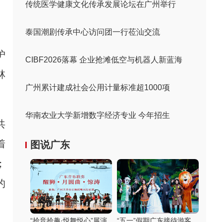
传统医学健康文化传承发展论坛在广州举行
泰国潮剧传承中心访问团一行莅汕交流
护
CIBF2026落幕 企业抢滩低空与机器人新蓝海
林
广州累计建成社会公用计量标准超1000项
华南农业大学新增数字经济专业 今年招生
共
着
图说广东
；
的
“拾音拾趣·悦舞悦心”展演
“五一”假期广东接待游客