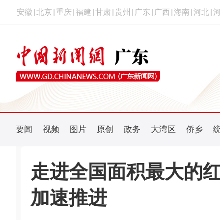
安徽
|
北京
|
重庆
|
福建
|
甘肃
|
贵州
|
广东
|
广西
|
海南
|
河北
|
要闻
视频
图片
原创
政务
大湾区
侨乡
走进全国面积最大的
加速推进