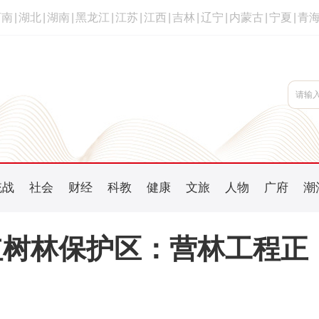
河南
|
湖北
|
湖南
|
黑龙江
|
江苏
|
江西
|
吉林
|
辽宁
|
内蒙古
|
宁夏
|
青
统战
社会
财经
科教
健康
文旅
人物
广府
潮
红树林保护区：营林工程正