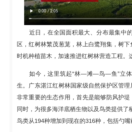
近日，在全国面积最大、分布最集中的
区，红树林繁茂葱茏，林上白鹭翔集，树下
时机种植苗木，加速推进红树林营造工程。
如今，这里筑起“林—滩—鸟—鱼”立体
生。广东湛江红树林国家级自然保护区管理
非常重要的生态作用，首先是能够防风护堤
同时，为很多海洋底栖生物以及鸟类提供了栖
鸟类从194种增加到现在的316种，包括勺