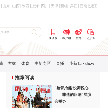
海
|
山东
|
山西
|
陕西
|
上海
|
四川
|
天津
|
新疆
|
兵团
|
云南
|
浙江
移动版
客户端
微博
公众号
汕
客家
体育
中新专区
直播
小新Talkshow
推荐阅读
“拾音拾趣·悦舞悦心
——非遗的回响”展演
会举办