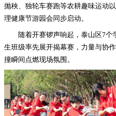
抛秧、独轮车赛跑等农耕趣味运动以
理健康节游园会同步启动。
随着开赛锣声响起，泰山区7个
生班级率先展开揭幕赛，力量与协作
撞瞬间点燃现场氛围。