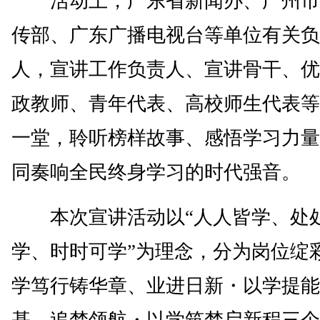
活动上，广东省新闻办、广州市
传部、广东广播电视台等单位有关负
人，宣讲工作负责人、宣讲骨干、优
政教师、青年代表、高校师生代表等
一堂，聆听榜样故事、感悟学习力量
同奏响全民终身学习的时代强音。
本次宣讲活动以“人人皆学、处
学、时时可学”为理念，分为岗位绽
学笃行铸华章、业进日新・以学提能
基、追梦领航・以学筑梦启新程三个