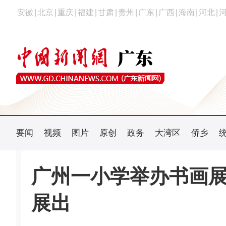
安徽
|
北京
|
重庆
|
福建
|
甘肃
|
贵州
|
广东
|
广西
|
海南
|
河北
|
要闻
视频
图片
原创
政务
大湾区
侨乡
广州一小学举办书画展
展出