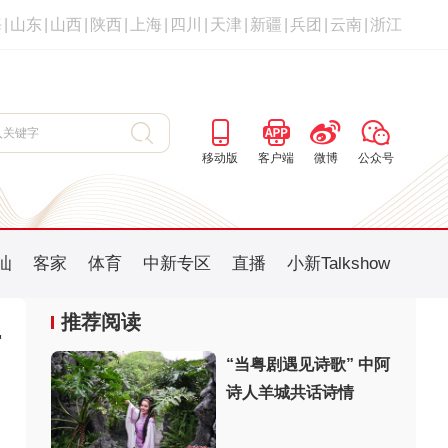
海
|
山东
|
山西
|
陕西
|
上海
|
四川
|
天津
|
新疆
|
兵团
|
云南
|
浙江
移动版
客户端
微博
公众号
汕
客家
体育
中新专区
直播
小新Talkshow
推荐阅读
京
“当粤剧遇见诗歌” 中阿
诗人羊城共话诗情