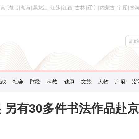
河南
|
湖北
|
湖南
|
黑龙江
|
江苏
|
江西
|
吉林
|
辽宁
|
内蒙古
|
宁夏
|
青
统战
社会
财经
科教
健康
文旅
人物
广府
潮
 另有30多件书法作品赴