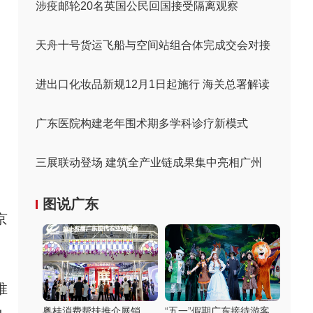
涉疫邮轮20名英国公民回国接受隔离观察
天舟十号货运飞船与空间站组合体完成交会对接
进出口化妆品新规12月1日起施行 海关总署解读
广东医院构建老年围术期多学科诊疗新模式
三展联动登场 建筑全产业链成果集中亮相广州
图说广东
京
推
粤桂消费帮扶推介展销
“五一”假期广东接待游客