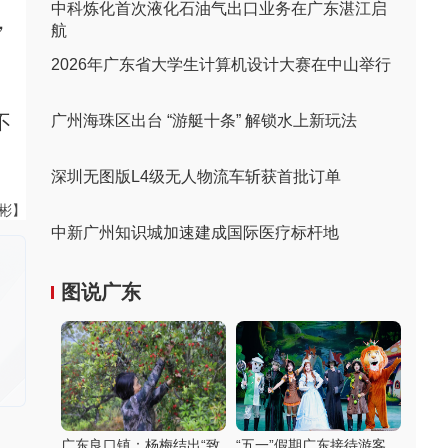
中科炼化首次液化石油气出口业务在广东湛江启
，
航
2026年广东省大学生计算机设计大赛在中山举行
不
广州海珠区出台 “游艇十条” 解锁水上新玩法
深圳无图版L4级无人物流车斩获首批订单
伟彬】
中新广州知识城加速建成国际医疗标杆地
图说广东
广东良口镇：杨梅结出“致
“五一”假期广东接待游客