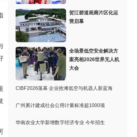
贺江碧道画廊片区化运
指
营启幕
与
全场景低空安全解决方
好
案亮相2026世界无人机
大会
眼
CIBF2026落幕 企业抢滩低空与机器人新蓝海
技
广州累计建成社会公用计量标准超1000项
华南农业大学新增数字经济专业 今年招生
厉