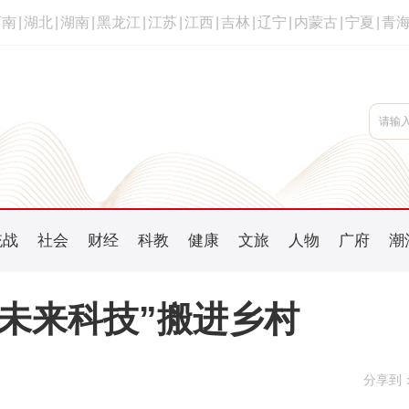
河南
|
湖北
|
湖南
|
黑龙江
|
江苏
|
江西
|
吉林
|
辽宁
|
内蒙古
|
宁夏
|
青
统战
社会
财经
科教
健康
文旅
人物
广府
潮
“未来科技”搬进乡村
分享到