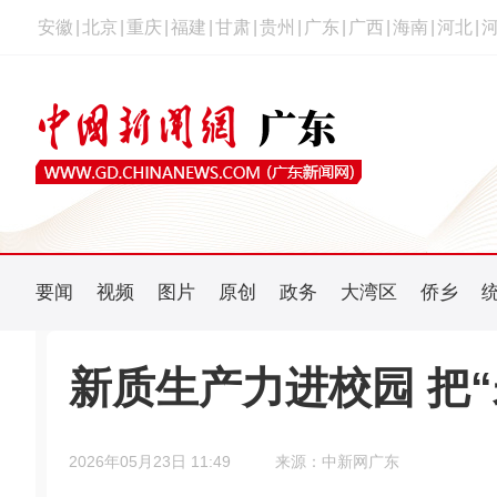
安徽
|
北京
|
重庆
|
福建
|
甘肃
|
贵州
|
广东
|
广西
|
海南
|
河北
|
要闻
视频
图片
原创
政务
大湾区
侨乡
新质生产力进校园 把
2026年05月23日 11:49
来源：中新网广东