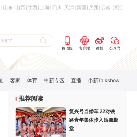
海
|
山东
|
山西
|
陕西
|
上海
|
四川
|
天津
|
新疆
|
兵团
|
云南
|
浙江
移动版
客户端
微博
公众号
汕
客家
体育
中新专区
直播
小新Talkshow
推荐阅读
复兴号当婚车 22对铁
路青年集体步入婚姻殿
：
堂