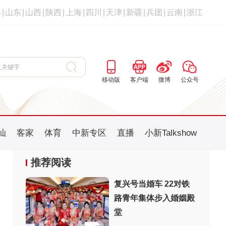
海
|
山东
|
山西
|
陕西
|
上海
|
四川
|
天津
|
新疆
|
兵团
|
云南
|
浙江
移动版
客户端
微博
公众号
汕
客家
体育
中新专区
直播
小新Talkshow
推荐阅读
复兴号当婚车 22对铁
路青年集体步入婚姻殿
堂