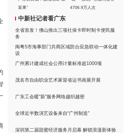
富果”
4706.9万人次
中新社记者看广东
企
全省首发！佛山推出三项社保卡即时制卡便民服
。
务
闽粤5市海事部门共商区域防台应急联动一体化建
设
广州累计建成社会公用计量标准超1000项
约
茂名市自由职业艺术家迎省运书画展开展
智
一
广东工会暖“新”服务网络越织越密
全球近半数演艺设备来自“广州制造”
商
深圳第二届甜蜜经济服务月启幕 解锁浪漫新体验