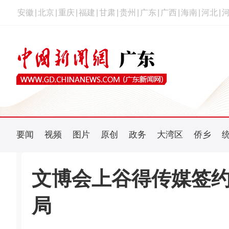
安徽
|
北京
|
重庆
|
福建
|
甘肃
|
贵州
|
广东
|
广西
|
海南
|
河北
|
要闻
视频
图片
原创
政务
大湾区
侨乡
文博会上谷得传媒签约
局