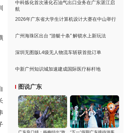
中科炼化首次液化石油气出口业务在广东湛江启
圳
航
2026年广东省大学生计算机设计大赛在中山举行
广州海珠区出台 “游艇十条” 解锁水上新玩法
璜
深圳无图版L4级无人物流车斩获首批订单
中新广州知识城加速建成国际医疗标杆地
图说广东
自
长
串
子
广东良口镇：杨梅结出“致
“五一”假期广东接待游客