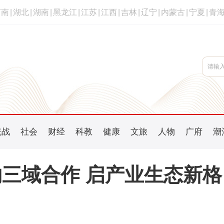
河南
|
湖北
|
湖南
|
黑龙江
|
江苏
|
江西
|
吉林
|
辽宁
|
内蒙古
|
宁夏
|
青
统战
社会
财经
科教
健康
文旅
人物
广府
潮
三域合作 启产业生态新格