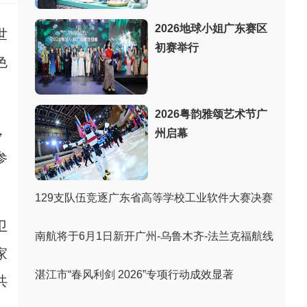
2026地球小姐广东赛区
世
初赛举行
色
2026粤韵雅颂艺术节广
，
州启幕
参
129支队伍竞逐广东省高等学校工业软件大赛决赛
卫
南航将于6月1日新开广州-乌鲁木齐-法兰克福航线
家
湛江市“春风利剑 2026”专项行动成效显著
共