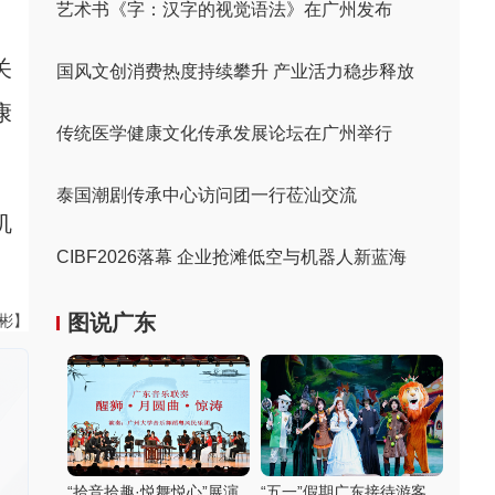
艺术书《字：汉字的视觉语法》在广州发布
关
国风文创消费热度持续攀升 产业活力稳步释放
康
传统医学健康文化传承发展论坛在广州举行
泰国潮剧传承中心访问团一行莅汕交流
机
CIBF2026落幕 企业抢滩低空与机器人新蓝海
图说广东
伟彬】
“拾音拾趣·悦舞悦心”展演
“五一”假期广东接待游客