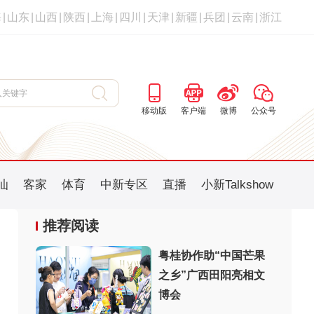
海
|
山东
|
山西
|
陕西
|
上海
|
四川
|
天津
|
新疆
|
兵团
|
云南
|
浙江
移动版
客户端
微博
公众号
汕
客家
体育
中新专区
直播
小新Talkshow
推荐阅读
粤桂协作助“中国芒果
之乡”广西田阳亮相文
：
博会