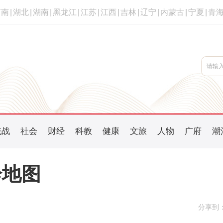
河南
|
湖北
|
湖南
|
黑龙江
|
江苏
|
江西
|
吉林
|
辽宁
|
内蒙古
|
宁夏
|
青
统战
社会
财经
科教
健康
文旅
人物
广府
潮
诊地图
分享到