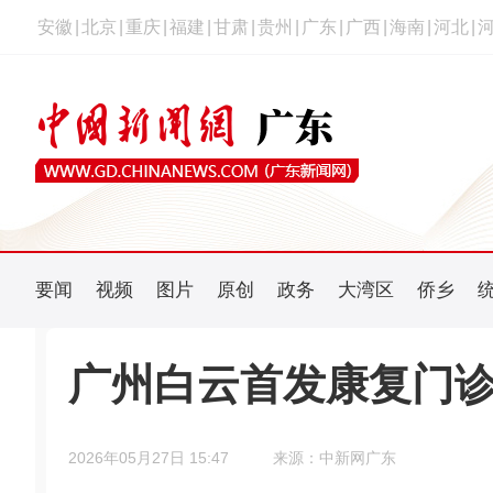
安徽
|
北京
|
重庆
|
福建
|
甘肃
|
贵州
|
广东
|
广西
|
海南
|
河北
|
要闻
视频
图片
原创
政务
大湾区
侨乡
广州白云首发康复门
2026年05月27日 15:47
来源：中新网广东