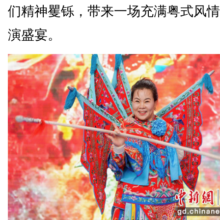
们精神矍铄，带来一场充满粤式风情
演盛宴。