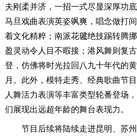
夫刚柔并济，一招一式尽显深厚功底
马旦戏曲表演英姿飒爽，唱念做打间
着文化精粹；南派花毽绝技踢转腾挪
盈灵动令人目不暇接；港风舞则复古
登，仿佛将时光拉回八九十年代的黄
月。此外，模特走秀、经典歌曲节目
人舞活力表演等丰富类型轮番登场，
们展现出远超年龄的舞台表现力。
节目后续将陆续走进昆明、苏州