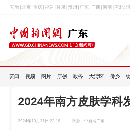
安徽
|
北京
|
重庆
|
福建
|
甘肃
|
贵州
|
广东
|
广西
|
海南
|
河北
|
要闻
视频
图片
原创
政务
大湾区
侨乡
2024年南方皮肤学
2024年10月21日 22:19
来源：中新网广东