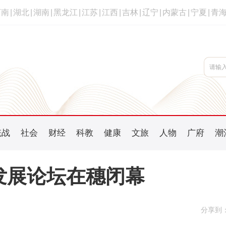
河南
|
湖北
|
湖南
|
黑龙江
|
江苏
|
江西
|
吉林
|
辽宁
|
内蒙古
|
宁夏
|
青
统战
社会
财经
科教
健康
文旅
人物
广府
潮
科发展论坛在穗闭幕
分享到