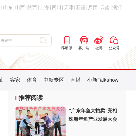
海
|
山东
|
山西
|
陕西
|
上海
|
四川
|
天津
|
新疆
|
兵团
|
云南
|
浙江
移动版
客户端
微博
公众号
汕
客家
体育
中新专区
直播
小新Talkshow
推荐阅读
“广东年鱼大拍卖”亮相
珠海年鱼产业发展大会
：