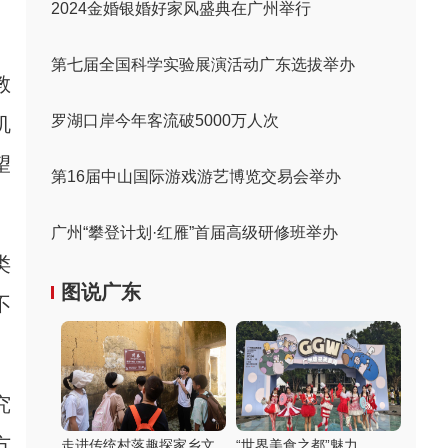
2024金婚银婚好家风盛典在广州举行
第七届全国科学实验展演活动广东选拔举办
教
罗湖口岸今年客流破5000万人次
机
望
第16届中山国际游戏游艺博览交易会举办
广州“攀登计划·红雁”首届高级研修班举办
类
图说广东
不
究
方
走进传统村落趣探家乡文
“世界美食之都”魅力