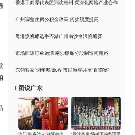
香港工商界代表团到访惠州 冀深化两地产业合作
强
广州调整住房公积金政策 贷款额度提高
粤港澳帆船选手齐聚广州南沙逐浪帆船赛
市场回暖订单饱满 南沙船舶分段制造闯新路
堂
东莞客家“焖年鹅”飘香 市民游客共享“百鹅宴”
相
图说广东
品
澳门“咏春达人”往返穗澳
“歌咏粤声”骑楼下的粤语民