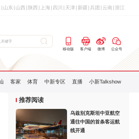
海
|
山东
|
山西
|
陕西
|
上海
|
四川
|
天津
|
新疆
|
兵团
|
云南
|
浙江
移动版
客户端
微博
公众号
汕
客家
体育
中新专区
直播
小新Talkshow
推荐阅读
乌兹别克斯坦中亚航空
通往中国的首条客运航
：
线开通