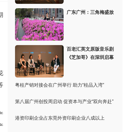
广东广州：三角梅盛放
期
百老汇英文原版音乐剧
《芝加哥》在深圳启幕
花
等
粤桂产销对接会在广州举行 助力“桂品入湾”
第八届广州创投周启动 促资本与产业“双向奔赴”
产
港资印刷企业占东莞外资印刷企业八成以上
产