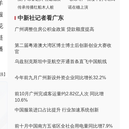
羊
传承传播红船木人桩
谣在穗上演
服
中新社记者看广东
花
广州调整住房公积金政策 贷款额度提高
链
第二届粤港澳大湾区博士博士后创新创业大赛收
播
官
乌兹别克斯坦中亚航空开通首条直飞中国航线
黄强】
今年前九月广州新设外资企业同比增长32.2%
前10月广州完成客运量约2.82亿人次 同比增
10.6%
中国服装进口占比提升 行业加速系统创新
前十月中国南方五省区全社会用电量同比增7.9%