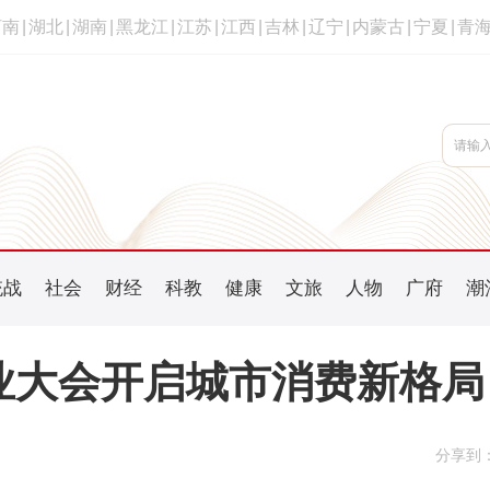
河南
|
湖北
|
湖南
|
黑龙江
|
江苏
|
江西
|
吉林
|
辽宁
|
内蒙古
|
宁夏
|
青
统战
社会
财经
科教
健康
文旅
人物
广府
潮
产业大会开启城市消费新格局
分享到