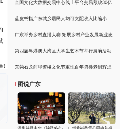
孤
全国文化大数据交易中心线上平台交易额破30亿
蓝皮书指广东城乡居民人均可支配收入比缩小
的
广东举办乡村直播大赛 拓展乡村产业发展新业态
赋
第四届粤港澳大湾区大学生艺术节举行展演活动
伟彬】
东莞石龙商埠骑楼文化节重现百年骑楼老街辉煌
图说广东
深圳锦绣中华《锦绣盛市·
广州萝岗香雪公园梅花盛