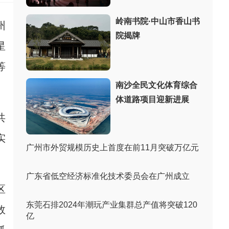
岭南书院·中山市香山书
州
院揭牌
星
等
南沙全民文化体育综合
体道路项目迎新进展
共
实
广州市外贸规模历史上首度在前11月突破万亿元
。
广东省低空经济标准化技术委员会在广州成立
区
东莞石排2024年潮玩产业集群总产值将突破120
效
亿