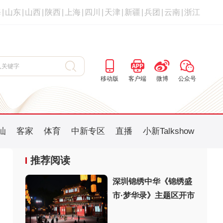
海
|
山东
|
山西
|
陕西
|
上海
|
四川
|
天津
|
新疆
|
兵团
|
云南
|
浙江
移动版
客户端
微博
公众号
汕
客家
体育
中新专区
直播
小新Talkshow
推荐阅读
深圳锦绣中华《锦绣盛
市·梦华录》主题区开市
：