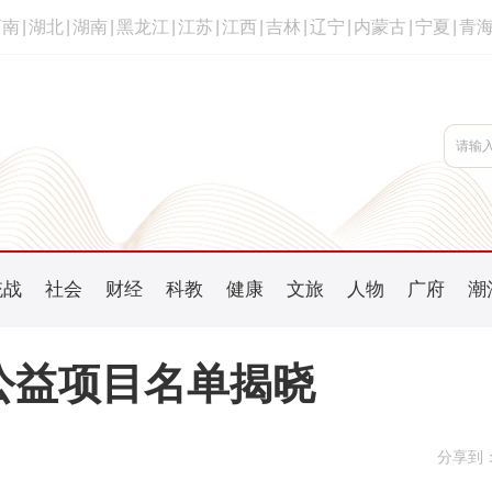
河南
|
湖北
|
湖南
|
黑龙江
|
江苏
|
江西
|
吉林
|
辽宁
|
内蒙古
|
宁夏
|
青
统战
社会
财经
科教
健康
文旅
人物
广府
潮
络公益项目名单揭晓
分享到