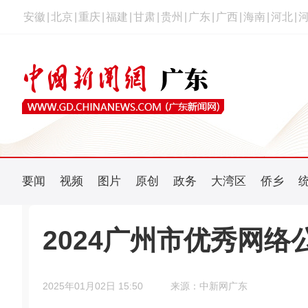
安徽
|
北京
|
重庆
|
福建
|
甘肃
|
贵州
|
广东
|
广西
|
海南
|
河北
|
要闻
视频
图片
原创
政务
大湾区
侨乡
2024广州市优秀网
2025年01月02日 15:50
来源：中新网广东