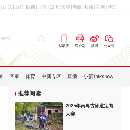
海
|
山东
|
山西
|
陕西
|
上海
|
四川
|
天津
|
新疆
|
兵团
|
云南
|
浙江
移动版
客户端
微博
公众号
汕
客家
体育
中新专区
直播
小新Talkshow
推荐阅读
2025年南粤古驿道定向
大赛
：