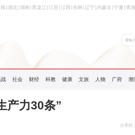
河南
|
湖北
|
湖南
|
黑龙江
|
江苏
|
江西
|
吉林
|
辽宁
|
内蒙古
|
宁夏
|
青
统战
社会
财经
科教
健康
文旅
人物
广府
潮
产力30条”
分享到