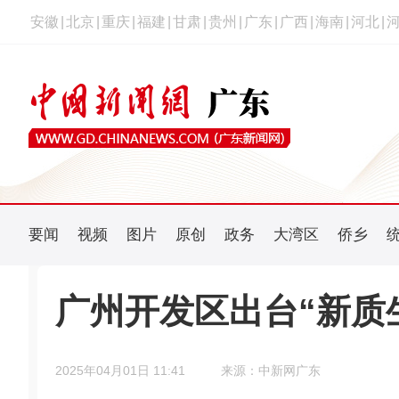
安徽
|
北京
|
重庆
|
福建
|
甘肃
|
贵州
|
广东
|
广西
|
海南
|
河北
|
要闻
视频
图片
原创
政务
大湾区
侨乡
广州开发区出台“新质生
2025年04月01日 11:41
来源：中新网广东