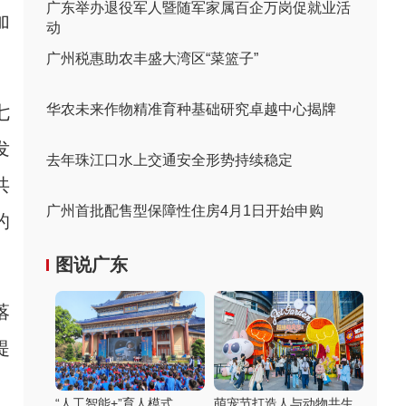
广东举办退役军人暨随军家属百企万岗促就业活
加
动
广州税惠助农丰盛大湾区“菜篮子”
华农未来作物精准育种基础研究卓越中心揭牌
七
发
去年珠江口水上交通安全形势持续稳定
共
广州首批配售型保障性住房4月1日开始申购
的
图说广东
落
提
“人工智能+”育人模式
萌宠节打造人与动物共生