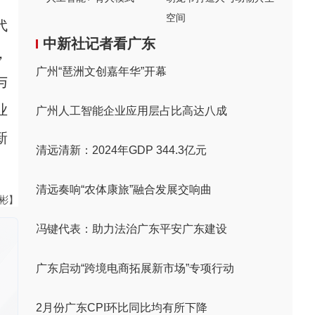
空间
代
中新社记者看广东
，
广州“琶洲文创嘉年华”开幕
与
业
广州人工智能企业应用层占比高达八成
新
清远清新：2024年GDP 344.3亿元
清远奏响“农体康旅”融合发展交响曲
伟彬】
冯键代表：助力法治广东平安广东建设
广东启动“跨境电商拓展新市场”专项行动
2月份广东CPI环比同比均有所下降