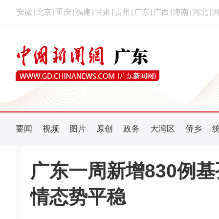
安徽
|
北京
|
重庆
|
福建
|
甘肃
|
贵州
|
广东
|
广西
|
海南
|
河北
|
要闻
视频
图片
原创
政务
大湾区
侨乡
广东一周新增830例
情态势平稳