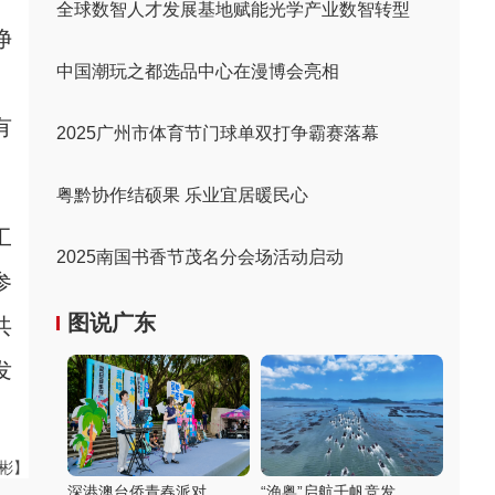
全球数智人才发展基地赋能光学产业数智转型
净
中国潮玩之都选品中心在漫博会亮相
。
有
2025广州市体育节门球单双打争霸赛落幕
粤黔协作结硕果 乐业宜居暖民心
工
2025南国书香节茂名分会场活动启动
参
图说广东
共
发
伟彬】
深港澳台侨青春派对
“渔粤”启航千帆竞发