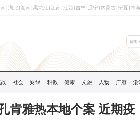
河南
|
湖北
|
湖南
|
黑龙江
|
江苏
|
江西
|
吉林
|
辽宁
|
内蒙古
|
宁夏
|
青
统战
社会
财经
科教
健康
文旅
人物
广府
潮
基孔肯雅热本地个案 近期疫