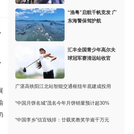
：
“渔粤”启航千帆竞发 广
东海警保驾护航
，
汇丰全国青少年高尔夫
球冠军赛清远站收官
，
广湛高铁阳江北站智能交通枢纽年底建成投用
展
输
“中国月饼名城”茂名今年月饼销量预计超30%
仍
“中国李乡”信宜钱排：廿载奖教奖学逾千万元