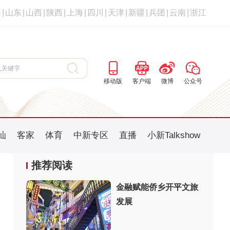
海
|
山东
|
山西
|
陕西
|
上海
|
四川
|
天津
|
新疆
|
兵团
|
云南
|
浙江
移动版
客户端
微博
公众号
汕
客家
体育
中新专区
直播
小新Talkshow
推荐阅读
金融赋能侨乡开平文旅
发展