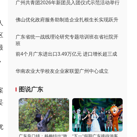
广州共青团2026年新团员入团仪式示范活动举行
佛山优化政府服务助制造企业扎根生长实现跃升
人
区
广东省统一战线理论研究专题培训班在省社院开
班
最
前4个月广东进出口3.49万亿元 进口增长超三成
，
华南农业大学校友企业家联盟广州中心成立
图说广东
案
妥
。
优
广东良口镇：杨梅结出“致
“五一”假期广东接待游客