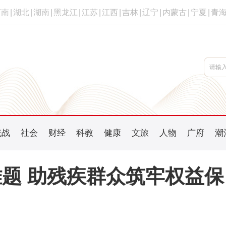
河南
|
湖北
|
湖南
|
黑龙江
|
江苏
|
江西
|
吉林
|
辽宁
|
内蒙古
|
宁夏
|
青
统战
社会
财经
科教
健康
文旅
人物
广府
潮
题 助残疾群众筑牢权益保