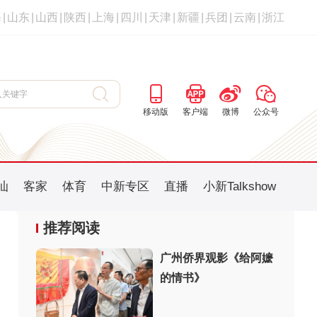
海
|
山东
|
山西
|
陕西
|
上海
|
四川
|
天津
|
新疆
|
兵团
|
云南
|
浙江
移动版
客户端
微博
公众号
汕
客家
体育
中新专区
直播
小新Talkshow
推荐阅读
广州侨界观影《给阿嬷
的情书》