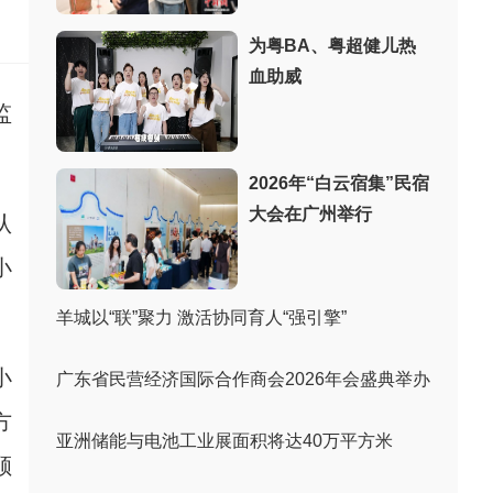
：
为粤BA、粤超健儿热
血助威
监
2026年“白云宿集”民宿
大会在广州举行
认
小
羊城以“联”聚力 激活协同育人“强引擎”
小
广东省民营经济国际合作商会2026年会盛典举办
方
亚洲储能与电池工业展面积将达40万平方米
顾