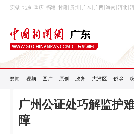
安徽
|
北京
|
重庆
|
福建
|
甘肃
|
贵州
|
广东
|
广西
|
海南
|
河北
|
要闻
视频
图片
原创
政务
大湾区
侨乡
广州公证处巧解监护难
障