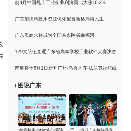
前4月中国规上工业企业利润同比大涨18.2%
广东加快构建水资源优化配置新格局惠民生
广东贝岭水将成为全国首条跨省幸福河
投
129支队伍竞逐广东省高等学校工业软件大赛决赛
共
南航将于6月1日新开广州-乌鲁木齐-法兰克福航线
图说广东
“拾音拾趣·悦舞悦心”展演
“五一”假期广东接待游客