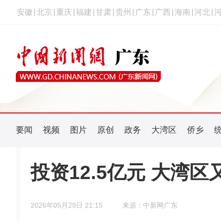
安徽
|
北京
|
重庆
|
福建
|
甘肃
|
贵州
|
广东
|
广西
|
海南
|
河北
|
要闻
视频
图片
原创
政务
大湾区
侨乡
投资12.5亿元 大湾
2026年05月29日 21:15
来源：中新网广东