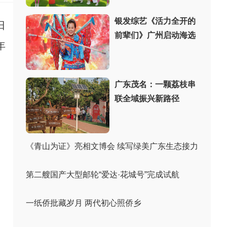
银发综艺《活力全开的
日
前辈们》广州启动海选
年
广东茂名：一颗荔枝串
联全域振兴新路径
《青山为证》亮相文博会 续写绿美广东生态接力
第二艘国产大型邮轮“爱达·花城号”完成试航
一纸侨批藏岁月 两代初心照侨乡