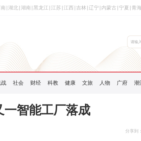
河南
|
湖北
|
湖南
|
黑龙江
|
江苏
|
江西
|
吉林
|
辽宁
|
内蒙古
|
宁夏
|
青
统战
社会
财经
科教
健康
文旅
人物
广府
潮
区又一智能工厂落成
分享到