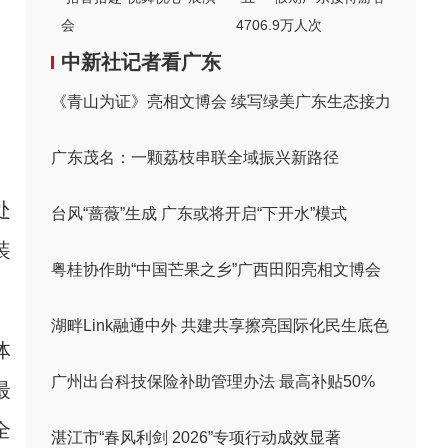
会
4706.9万人次
中新社记者看广东
《青山为证》亮相文博会 续写绿美广东生态接力
广东茂名：一颗荔枝串联全域振兴新路径
处
台风“蔷薇”生成 广东或将开启“下开水”模式
装
粤桂协作助“中国芒果之乡”广西田阳亮相文博会
湖畔Link融通中外 共建共享擦亮国际化民生底色
体
广州出台科技保险补助管理办法 最高补贴50%
最
全
湛江市“春风利剑 2026”专项行动成效显著