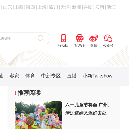
海
|
山东
|
山西
|
陕西
|
上海
|
四川
|
天津
|
新疆
|
兵团
|
云南
|
浙江
移动版
客户端
微博
公众号
汕
客家
体育
中新专区
直播
小新Talkshow
推荐阅读
六一儿童节将至 广州、
清远遛娃又添好去处
：