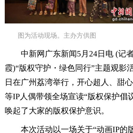
图为活动现场。主办方供图
中新网广东新闻5月24日电 (记者
霞)“版权守护・绿色同行”主题观影活
日在广州荔湾举行，开心超人、甜心
等IP人偶带领全场宣读“版权保护倡
唤起了大家的版权保护意识。
本次活动以一场关于“动画IP的