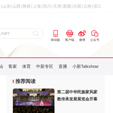
海
|
山东
|
山西
|
陕西
|
上海
|
四川
|
天津
|
新疆
|
兵团
|
云南
|
浙江
移动版
客户端
微博
公众号
汕
客家
体育
中新专区
直播
小新Talkshow
推荐阅读
第二届中华民族家风家
教传承发展展览会开幕