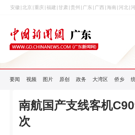
安徽
|
北京
|
重庆
|
福建
|
甘肃
|
贵州
|
广东
|
广西
|
海南
|
河北
|
要闻
视频
图片
原创
政务
大湾区
侨乡
南航国产支线客机C90
次