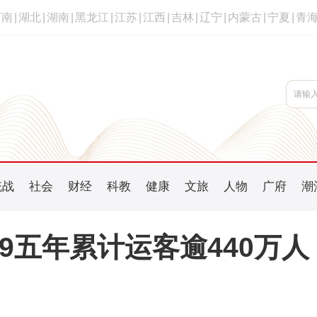
河南
|
湖北
|
湖南
|
黑龙江
|
江苏
|
江西
|
吉林
|
辽宁
|
内蒙古
|
宁夏
|
青
统战
社会
财经
科教
健康
文旅
人物
广府
潮
9五年累计运客逾440万人