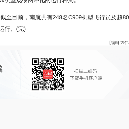
09机型规模网络化的运行格局。
目前，南航共有248名C909机型飞行员及超80
运行。(完)
【编辑:方