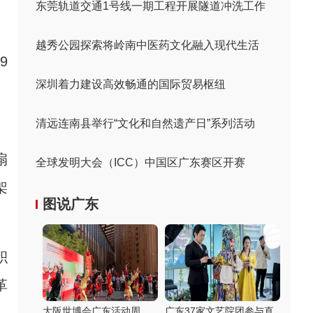
东莞轨道交通1号线一期工程开展隧道冲洗工作
越秀公园探索将岭南中医药文化融入现代生活
9
深圳着力建设高效畅通的国际贸易枢纽
、
清远连南县举行“文化和自然遗产日”系列活动
扇
全球发明大会（ICC）中国区广东赛区开赛
架
图说广东
积
革
大阪世博会广东活动周
广东37家文艺院团参与直