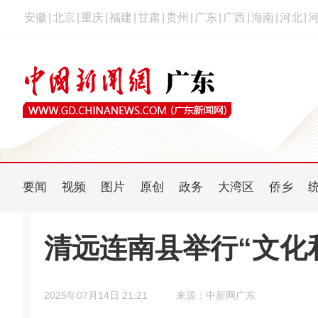
安徽
|
北京
|
重庆
|
福建
|
甘肃
|
贵州
|
广东
|
广西
|
海南
|
河北
|
要闻
视频
图片
原创
政务
大湾区
侨乡
清远连南县举行“文化
2025年07月14日 21:21
来源：中新网广东