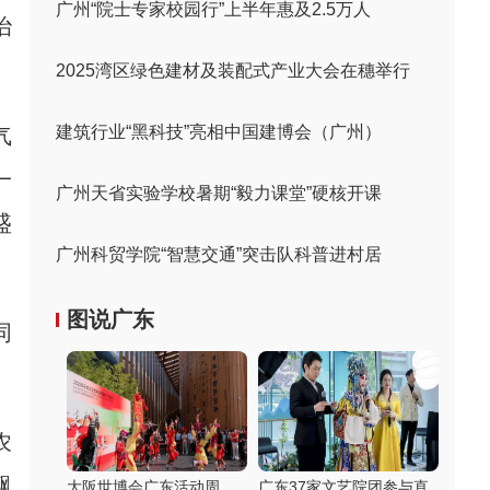
广州“院士专家校园行”上半年惠及2.5万人
治
2025湾区绿色建材及装配式产业大会在穗举行
建筑行业“黑科技”亮相中国建博会（广州）
气
一
广州天省实验学校暑期“毅力课堂”硬核开课
盛
广州科贸学院“智慧交通”突击队科普进村居
图说广东
同
农
飘
大阪世博会广东活动周
广东37家文艺院团参与直