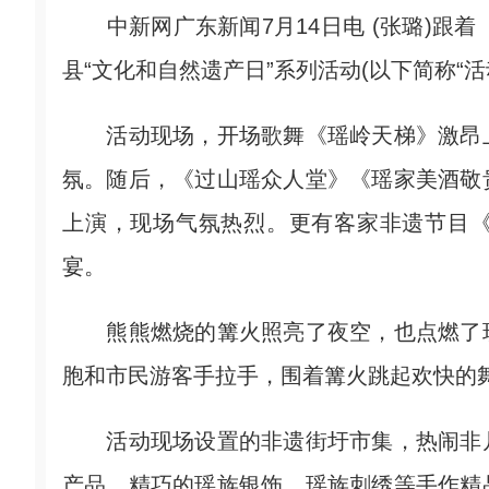
中新网广东新闻7月14日电 (张璐)跟着
县“文化和自然遗产日”系列活动(以下简称“活
活动现场，开场歌舞《瑶岭天梯》激昂上
氛。随后，《过山瑶众人堂》《瑶家美酒敬
上演，现场气氛热烈。更有客家非遗节目
宴。
熊熊燃烧的篝火照亮了夜空，也点燃了现
胞和市民游客手拉手，围着篝火跳起欢快的
活动现场设置的非遗街圩市集，热闹非凡
产品。精巧的瑶族银饰、瑶族刺绣等手作精