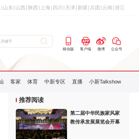
海
|
山东
|
山西
|
陕西
|
上海
|
四川
|
天津
|
新疆
|
兵团
|
云南
|
浙江
移动版
客户端
微博
公众号
汕
客家
体育
中新专区
直播
小新Talkshow
推荐阅读
第二届中华民族家风家
教传承发展展览会开幕
：