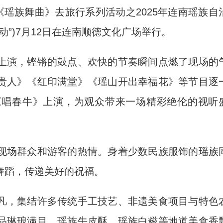
《瑶族舞曲》去旅行系列活动之2025年连南瑶族自
动”)7月12日在连南顺德文化广场举行。
演，铿锵的鼓点、欢快的节奏瞬间点燃了现场的
贵人》《红印满堂》《瑶山开出幸福花》等节目逐
《唱春牛》上演，为观众带来一场精彩绝伦的视听
场群众和游客的热情。身着少数民族服饰的瑶族
舞蹈，传递美好的祝福。
，集结许多传统手工技艺、非遗美食项目与特色
品琳琅满目，瑶族牛皮酥、瑶族白糍等地道美食香