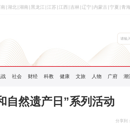
河南
|
湖北
|
湖南
|
黑龙江
|
江苏
|
江西
|
吉林
|
辽宁
|
内蒙古
|
宁夏
|
青
统战
社会
财经
科教
健康
文旅
人物
广府
潮
和自然遗产日”系列活动
分享到