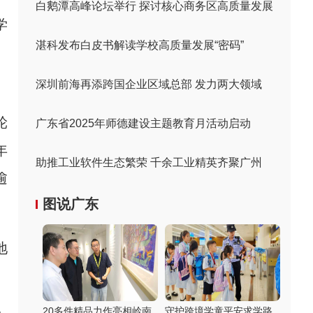
白鹅潭高峰论坛举行 探讨核心商务区高质量发展
学
湛科发布白皮书解读学校高质量发展“密码”
、
深圳前海再添跨国企业区域总部 发力两大领域
轮
广东省2025年师德建设主题教育月活动启动
年
助推工业软件生态繁荣 千余工业精英齐聚广州
逾
图说广东
地
20多件精品力作亮相岭南
守护跨境学童平安求学路