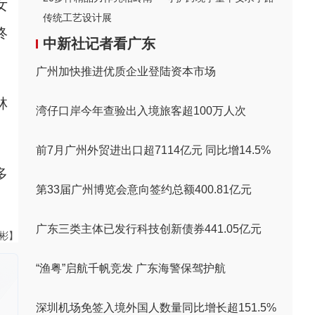
女
传统工艺设计展
终
中新社记者看广东
广州加快推进优质企业登陆资本市场
林
湾仔口岸今年查验出入境旅客超100万人次
前7月广州外贸进出口超7114亿元 同比增14.5%
多
第33届广州博览会意向签约总额400.81亿元
广东三类主体已发行科技创新债券441.05亿元
伟彬】
“渔粤”启航千帆竞发 广东海警保驾护航
深圳机场免签入境外国人数量同比增长超151.5%