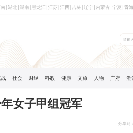
河南
|
湖北
|
湖南
|
黑龙江
|
江苏
|
江西
|
吉林
|
辽宁
|
内蒙古
|
宁夏
|
青
统战
社会
财经
科教
健康
文旅
人物
广府
潮
少年女子甲组冠军
分享到