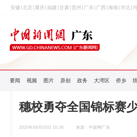
安徽
|
北京
|
重庆
|
福建
|
甘肃
|
贵州
|
广东
|
广西
|
海南
|
河北
|
要闻
视频
图片
原创
政务
大湾区
侨乡
穗校勇夺全国锦标赛
2025年09月03日 15:28
来源：中新网广东