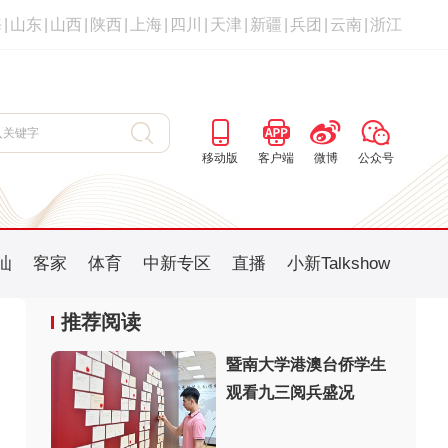
海
|
山东
|
山西
|
陕西
|
上海
|
四川
|
天津
|
新疆
|
兵团
|
云南
|
浙江
移动版
客户端
微博
公众号
汕
客家
体育
中新专区
直播
小新Talkshow
推荐阅读
暨南大学港澳台侨学生
观看九三阅兵盛况
：