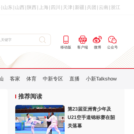
海
|
山东
|
山西
|
陕西
|
上海
|
四川
|
天津
|
新疆
|
兵团
|
云南
|
浙江
移动版
客户端
微博
公众号
汕
客家
体育
中新专区
直播
小新Talkshow
推荐阅读
第23届亚洲青少年及
U21空手道锦标赛在韶
：
关落幕