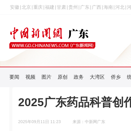
安徽
|
北京
|
重庆
|
福建
|
甘肃
|
贵州
|
广东
|
广西
|
海南
|
河北
|
要闻
视频
图片
原创
政务
大湾区
侨乡
2025广东药品科普
2025年09月11日 11:23
来源：中新网广东