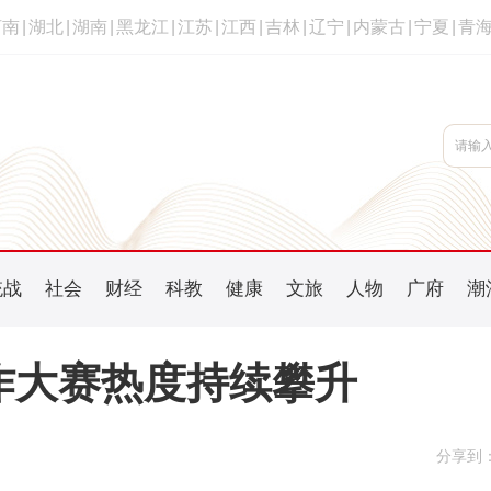
河南
|
湖北
|
湖南
|
黑龙江
|
江苏
|
江西
|
吉林
|
辽宁
|
内蒙古
|
宁夏
|
青
统战
社会
财经
科教
健康
文旅
人物
广府
潮
创作大赛热度持续攀升
分享到