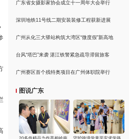
广东省女摄影家协会成立十一周年大会举行
深圳地铁11号线二期安装装修工程获新进展
，
参
广州从化三大驿站构筑大湾区“微度假”新高地
台风“塔巴”来袭 湛江铁警紧急疏导滞留旅客
方
广州赛区首个残特奥项目在广州体职院举行
图说广东
栏
高
20多件精品力作亮相岭南
守护跨境学童平安求学路