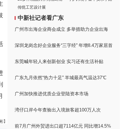
主
传统工艺设计展
技
中新社记者看广东
广州市出海企业商会成立 多举措助力企业出海
活
深圳龙岗念好企业服务“三字经” 年增8.4万家居首
东莞喊年轻人来创新创业 实习还有生活补贴
进
广东九月依然“热力十足” 羊城最高气温达37℃
到
广州加快推进优质企业登陆资本市场
月
湾仔口岸今年查验出入境旅客超100万人次
伟彬】
前7月广州外贸进出口超7114亿元 同比增14.5%