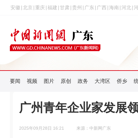
安徽
|
北京
|
重庆
|
福建
|
甘肃
|
贵州
|
广东
|
广西
|
海南
|
河北
|
要闻
视频
图片
原创
政务
大湾区
侨乡
广州青年企业家发展
2025年09月28日 16:21
来源：中新网广东