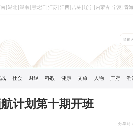
河南
|
湖北
|
湖南
|
黑龙江
|
江苏
|
江西
|
吉林
|
辽宁
|
内蒙古
|
宁夏
|
青
统战
社会
财经
科教
健康
文旅
人物
广府
潮
领航计划第十期开班
分享到