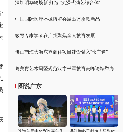
深圳明华轮焕新 打造 “沉浸式演艺综合体”
学
中国国际医疗器械博览会展出万余款新品
企
教育专家学者在广州聚焦全人教育发展
装
佛山南海大沥东秀商住项目建设驶入“快车道”
管
粤美育艺术周暨规范汉字书写教育高峰论坛举办
扎
图说广东
员
获
珠海首届中华彩灯嘉年华
湛江举办千村达人新媒体