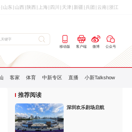
海
|
山东
|
山西
|
陕西
|
上海
|
四川
|
天津
|
新疆
|
兵团
|
云南
|
浙江
移动版
客户端
微博
公众号
汕
客家
体育
中新专区
直播
小新Talkshow
推荐阅读
深圳欢乐剧场启航
：