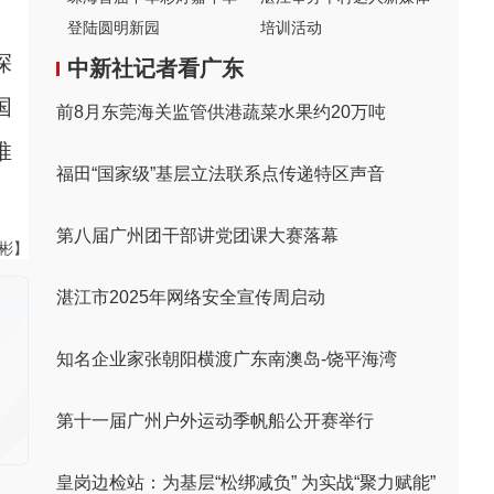
登陆圆明新园
培训活动
深
中新社记者看广东
国
前8月东莞海关监管供港蔬菜水果约20万吨
推
福田“国家级”基层立法联系点传递特区声音
第八届广州团干部讲党团课大赛落幕
伟彬】
湛江市2025年网络安全宣传周启动
知名企业家张朝阳横渡广东南澳岛-饶平海湾
第十一届广州户外运动季帆船公开赛举行
皇岗边检站：为基层“松绑减负” 为实战“聚力赋能”