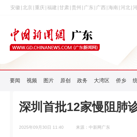
安徽
|
北京
|
重庆
|
福建
|
甘肃
|
贵州
|
广东
|
广西
|
海南
|
河北
|
要闻
视频
图片
原创
政务
大湾区
侨乡
深圳首批12家慢阻肺
2025年09月30日 11:40
来源：中新网广东