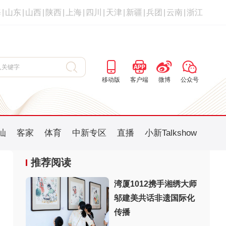
海
|
山东
|
山西
|
陕西
|
上海
|
四川
|
天津
|
新疆
|
兵团
|
云南
|
浙江
移动版
客户端
微博
公众号
汕
客家
体育
中新专区
直播
小新Talkshow
推荐阅读
湾厦1012携手湘绣大师
邬建美共话非遗国际化
：
传播