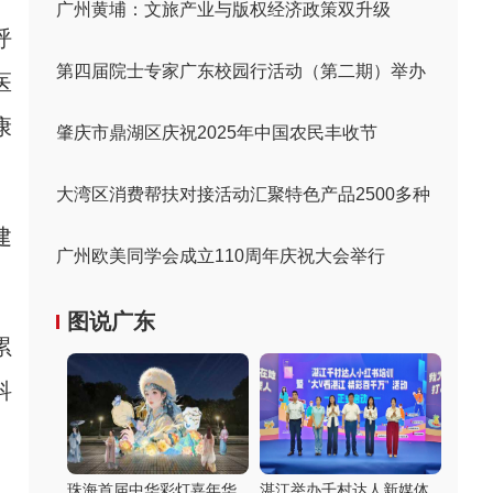
广州黄埔：文旅产业与版权经济政策双升级
呼
第四届院士专家广东校园行活动（第二期）举办
医
康
肇庆市鼎湖区庆祝2025年中国农民丰收节
大湾区消费帮扶对接活动汇聚特色产品2500多种
建
广州欧美同学会成立110周年庆祝大会举行
图说广东
累
科
珠海首届中华彩灯嘉年华
湛江举办千村达人新媒体