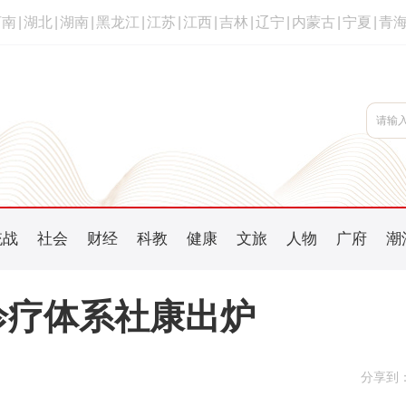
河南
|
湖北
|
湖南
|
黑龙江
|
江苏
|
江西
|
吉林
|
辽宁
|
内蒙古
|
宁夏
|
青
统战
社会
财经
科教
健康
文旅
人物
广府
潮
诊疗体系社康出炉
分享到