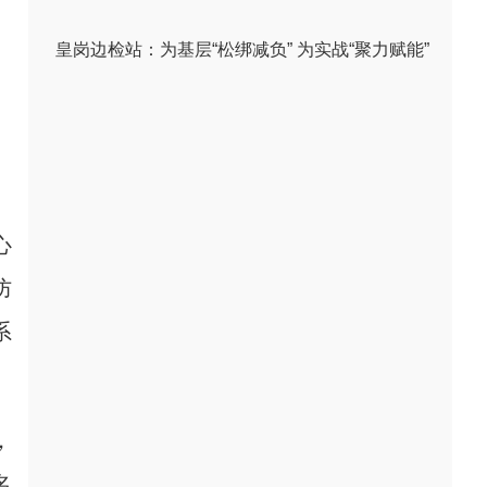
皇岗边检站：为基层“松绑减负” 为实战“聚力赋能”
心
防
系
，
名