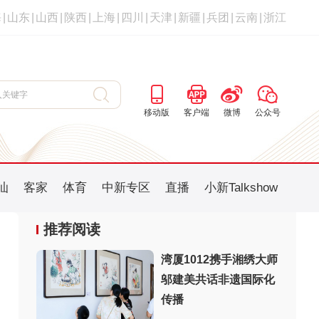
海
|
山东
|
山西
|
陕西
|
上海
|
四川
|
天津
|
新疆
|
兵团
|
云南
|
浙江
移动版
客户端
微博
公众号
汕
客家
体育
中新专区
直播
小新Talkshow
推荐阅读
湾厦1012携手湘绣大师
邬建美共话非遗国际化
：
传播