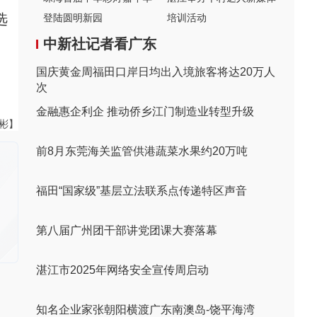
选
登陆圆明新园
培训活动
中新社记者看广东
国庆黄金周福田口岸日均出入境旅客将达20万人
次
金融惠企利企 推动侨乡江门制造业转型升级
伟彬】
前8月东莞海关监管供港蔬菜水果约20万吨
福田“国家级”基层立法联系点传递特区声音
第八届广州团干部讲党团课大赛落幕
湛江市2025年网络安全宣传周启动
知名企业家张朝阳横渡广东南澳岛-饶平海湾