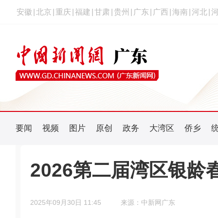
安徽
|
北京
|
重庆
|
福建
|
甘肃
|
贵州
|
广东
|
广西
|
海南
|
河北
|
要闻
视频
图片
原创
政务
大湾区
侨乡
2026第二届湾区银龄
2025年09月30日 11:45
来源：中新网广东