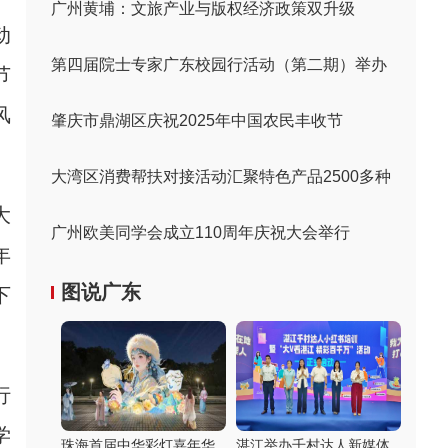
广州黄埔：文旅产业与版权经济政策双升级
动
第四届院士专家广东校园行活动（第二期）举办
节
风
肇庆市鼎湖区庆祝2025年中国农民丰收节
大湾区消费帮扶对接活动汇聚特色产品2500多种
大
广州欧美同学会成立110周年庆祝大会举行
年
图说广东
下
行
学
珠海首届中华彩灯嘉年华
湛江举办千村达人新媒体