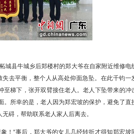
省柘城县牛城乡后郑楼村的郑大爷在自家附近维修电
致失去平衡，整个人从高处仰面急坠。在此千钧一
冲至梯下，张开双臂接住老人。老人下坠带来的冲
面。所幸的是，老人因为郑宏坡的保护，避免了直
人无碍，帮助联系老人家人后离去。
象！”事后，郑大爷的女儿几经转折才得知郑宏坡