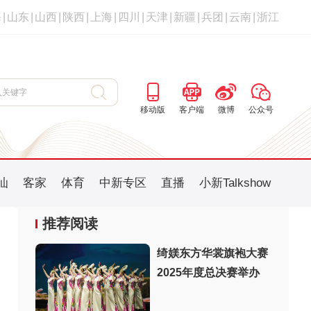
海
|
山东
|
山西
|
陕西
|
上海
|
四川
|
天津
|
新疆
|
兵团
|
云南
|
浙江
移动版
客户端
微博
公众号
汕
客家
体育
中新专区
直播
小新Talkshow
推荐阅读
绮媄东方华裳旗袍大赛
2025年度总决赛举办
：