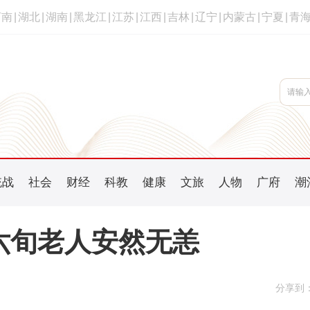
河南
|
湖北
|
湖南
|
黑龙江
|
江苏
|
江西
|
吉林
|
辽宁
|
内蒙古
|
宁夏
|
青
统战
社会
财经
科教
健康
文旅
人物
广府
潮
六旬老人安然无恙
分享到