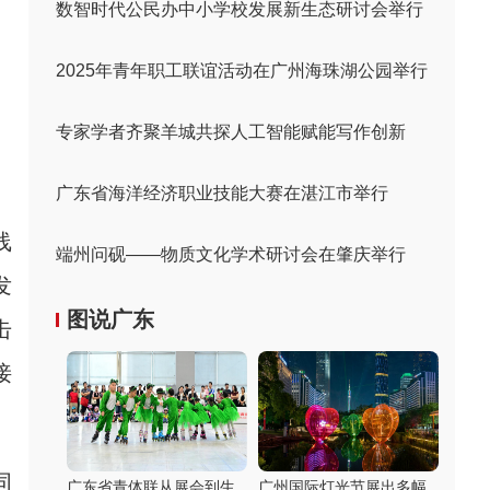
数智时代公民办中小学校发展新生态研讨会举行
2025年青年职工联谊活动在广州海珠湖公园举行
专家学者齐聚羊城共探人工智能赋能写作创新
广东省海洋经济职业技能大赛在湛江市举行
线
端州问砚——物质文化学术研讨会在肇庆举行
发
图说广东
击
接
同
广东省青体联从展会到生
广州国际灯光节展出多幅