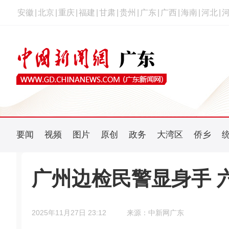
安徽
|
北京
|
重庆
|
福建
|
甘肃
|
贵州
|
广东
|
广西
|
海南
|
河北
|
要闻
视频
图片
原创
政务
大湾区
侨乡
广州边检民警显身手 
2025年11月27日 23:12
来源：中新网广东