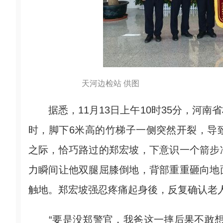
天河边检站 供图
据悉，11月13日上午10时35分，河南
时，脚下6米高的竹梯子一侧突然开裂，导
之际，恰巧路过的郑宏坡，下意识一个箭步
力瞬间让他双腿屈膝倒地，背部重重砸向地
触地。郑宏坡强忍疼痛起身後，反复确认老
“要是没郑警官，我爸这一摔后果不敢想