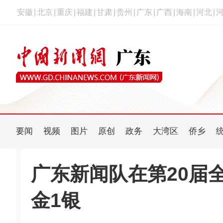
安徽
|
北京
|
重庆
|
福建
|
甘肃
|
贵州
|
广东
|
广西
|
海南
|
河北
|
要闻
视频
图片
原创
政务
大湾区
侨乡
广东新闻队在第20届
金1银