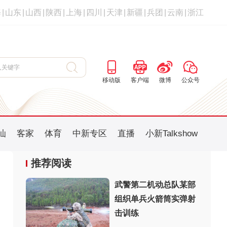
海
|
山东
|
山西
|
陕西
|
上海
|
四川
|
天津
|
新疆
|
兵团
|
云南
|
浙江
移动版
客户端
微博
公众号
汕
客家
体育
中新专区
直播
小新Talkshow
推荐阅读
武警第二机动总队某部
组织单兵火箭筒实弹射
击训练