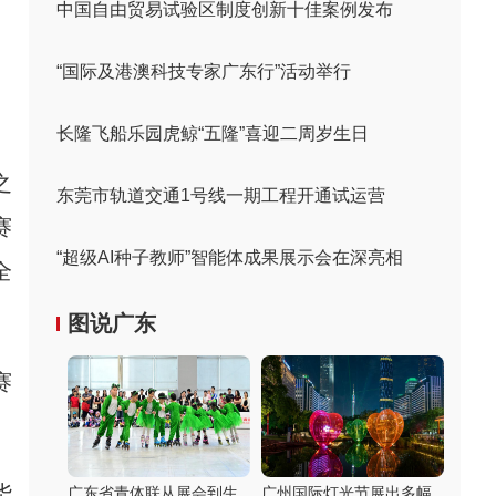
中国自由贸易试验区制度创新十佳案例发布
“国际及港澳科技专家广东行”活动举行
长隆飞船乐园虎鲸“五隆”喜迎二周岁生日
之
东莞市轨道交通1号线一期工程开通试运营
赛
“超级AI种子教师”智能体成果展示会在深亮相
全
图说广东
赛
华
广东省青体联从展会到生
广州国际灯光节展出多幅