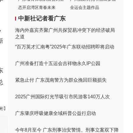
态开启湾区青春未来
全运会主题作品
中新社记者看广东
，
海内外嘉宾齐聚广州共探贸易冲突下的经济破局
之道
新
“百万英才汇南粤”2025年广东联动招聘即将启动
广州准备打造十五运会吉祥物永久IP公园
东
紧急止付 广东茂南警方为群众挽回巨额损失
总
2025广州国际灯光节吸引市民游客140万人次
伟彬】
广东肇庆呼吸健康全域科普公益行启动
今年8月至今 广东刑事治安警情、刑事立案双下降