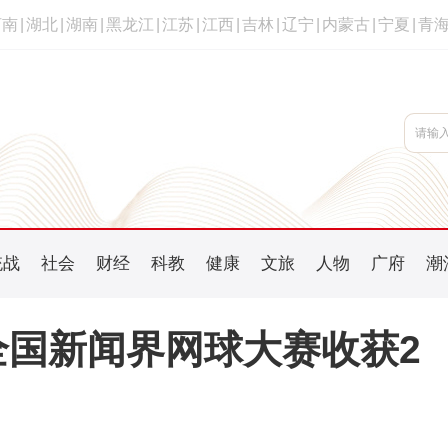
河南
|
湖北
|
湖南
|
黑龙江
|
江苏
|
江西
|
吉林
|
辽宁
|
内蒙古
|
宁夏
|
青
统战
社会
财经
科教
健康
文旅
人物
广府
潮
全国新闻界网球大赛收获2