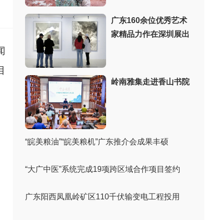
：
广东160余位优秀艺术
家精品力作在深圳展出
闻
目
岭南雅集走进香山书院
“皖美粮油”“皖美粮机”广东推介会成果丰硕
“大广中医”系统完成19项跨区域合作项目签约
广东阳西凤凰岭矿区110千伏输变电工程投用