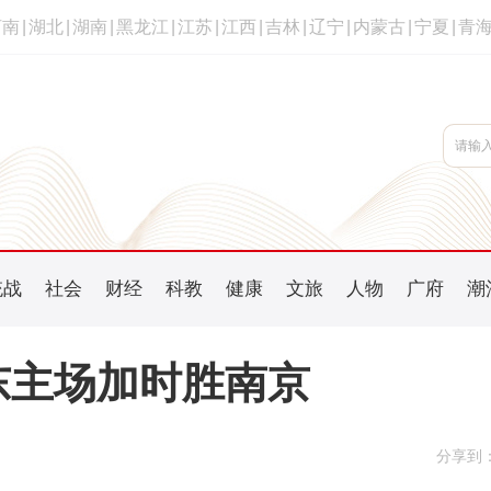
河南
|
湖北
|
湖南
|
黑龙江
|
江苏
|
江西
|
吉林
|
辽宁
|
内蒙古
|
宁夏
|
青
统战
社会
财经
科教
健康
文旅
人物
广府
潮
东主场加时胜南京
分享到