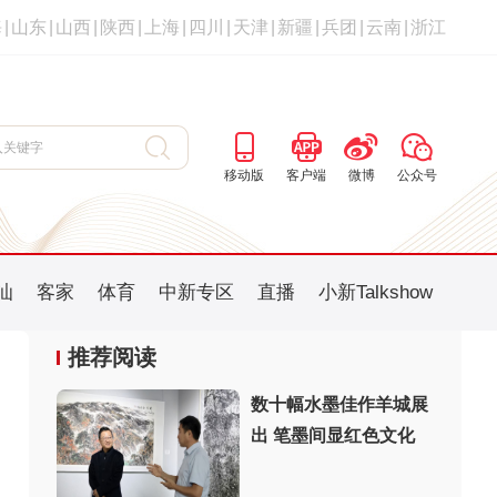
海
|
山东
|
山西
|
陕西
|
上海
|
四川
|
天津
|
新疆
|
兵团
|
云南
|
浙江
移动版
客户端
微博
公众号
汕
客家
体育
中新专区
直播
小新Talkshow
推荐阅读
数十幅水墨佳作羊城展
出 笔墨间显红色文化
：