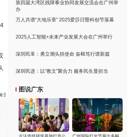
第四届大湾区残障事业协同发展交流会在广州举
办
万人共谱“大地乐章” 2025爱莎日暨科创节落幕
4
2025人工智能+未来产业发展大会在广州举行
深圳民革：勇立潮头担使命 奋楫笃行谱新篇
双
队
深圳民进：以“教文”聚合力 服务民生显担当
图说广东
伟彬】
古法造纸研学基地打造公
广州国际灯光节展出多幅