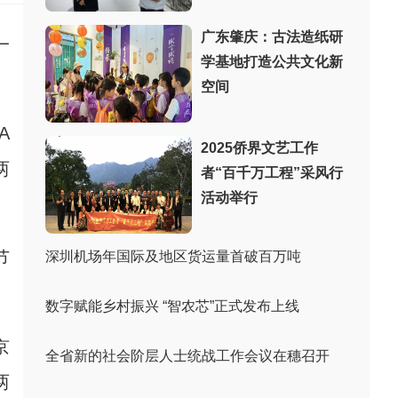
广东肇庆：古法造纸研
一
学基地打造公共文化新
空间
A
2025侨界文艺工作
两
者“百千万工程”采风行
活动举行
节
深圳机场年国际及地区货运量首破百万吨
数字赋能乡村振兴 “智农芯”正式发布上线
京
全省新的社会阶层人士统战工作会议在穗召开
两