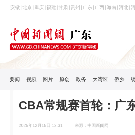
安徽
|
北京
|
重庆
|
福建
|
甘肃
|
贵州
|
广东
|
广西
|
海南
|
河北
|
要闻
视频
图片
原创
政务
大湾区
侨乡
CBA常规赛首轮：广
2025年12月15日 12:31
来源：中国新闻网