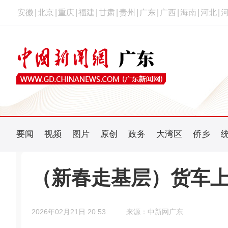
安徽
|
北京
|
重庆
|
福建
|
甘肃
|
贵州
|
广东
|
广西
|
海南
|
河北
|
要闻
视频
图片
原创
政务
大湾区
侨乡
（新春走基层）货车上
2026年02月21日 20:53
来源：中新网广东