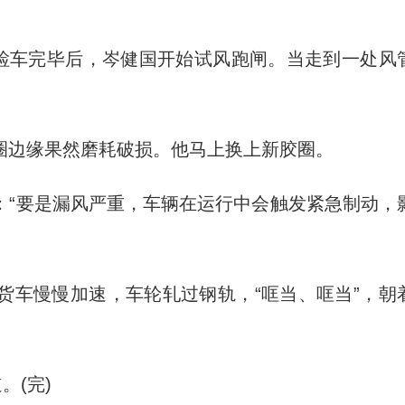
检车完毕后，岑健国开始试风跑闸。当走到一处风
边缘果然磨耗破损。他马上换上新胶圈。
“要是漏风严重，车辆在运行中会触发紧急制动，
车慢慢加速，车轮轧过钢轨，“哐当、哐当”，朝
(完)