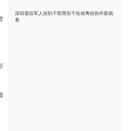
深圳退役军人挂职干部用实干绘就粤桂协作新画
管
卷
影
着