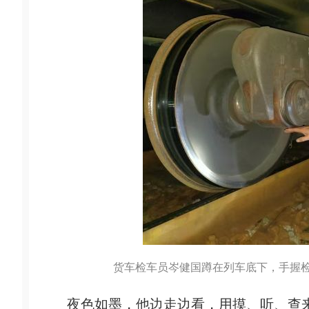
货车检车员岑健国蹲在列车底下，手握检
夜色如墨，他边走边看，用摸、听、查来