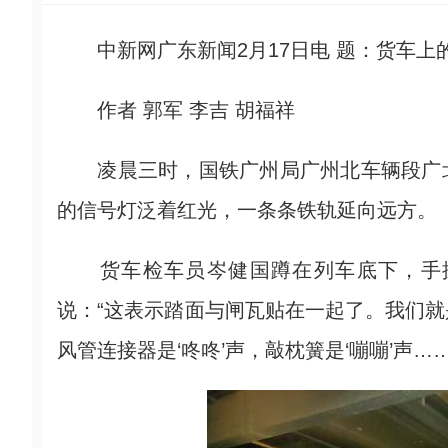
中新网广东新闻2月17日电 题：货车上的
作者 郭军 李吉 胡福祥
凌晨三时，国铁广州局广州北车辆段广北
的信号灯泛着红光，一条条铁轨延向远方。
货车检车员岑健国蹲在列车底下，手握
说：“这表示踏面与闸瓦贴在一起了。我们
风管连接器是‘咚咚’声，敲枕簧是‘嘣嘣’声