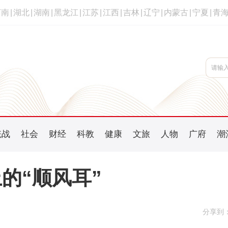
河南
|
湖北
|
湖南
|
黑龙江
|
江苏
|
江西
|
吉林
|
辽宁
|
内蒙古
|
宁夏
|
青
统战
社会
财经
科教
健康
文旅
人物
广府
潮
的“顺风耳”
分享到