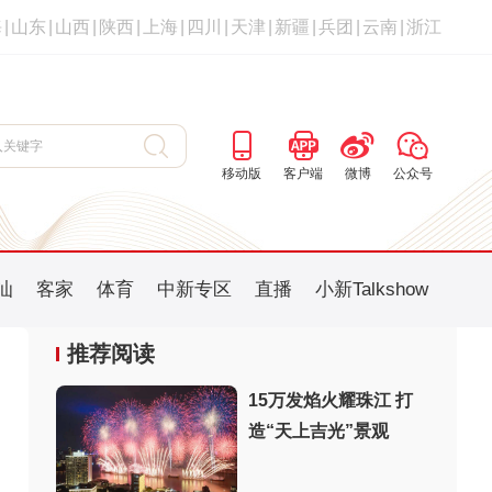
海
|
山东
|
山西
|
陕西
|
上海
|
四川
|
天津
|
新疆
|
兵团
|
云南
|
浙江
移动版
客户端
微博
公众号
汕
客家
体育
中新专区
直播
小新Talkshow
推荐阅读
15万发焰火耀珠江 打
造“天上吉光”景观
：