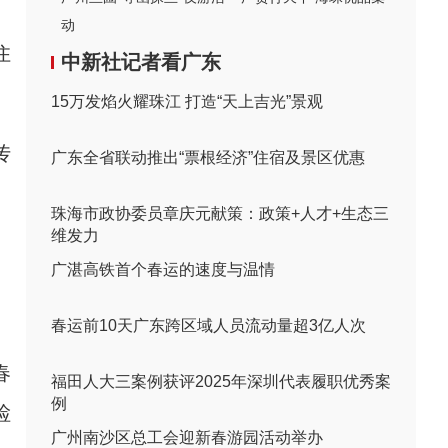
动
住
中新社记者看广东
15万发焰火耀珠江 打造“天上吉光”景观
传
广东全省联动推出“票根经济”住宿及景区优惠
珠海市政协委员章庆元献策：政策+人才+生态三
维发力
广湛高铁首个春运的速度与温情
春运前10天广东跨区域人员流动量超3亿人次
春
福田人大三案例获评2025年深圳代表履职优秀案
例
检
广州南沙区总工会迎新春游园活动举办