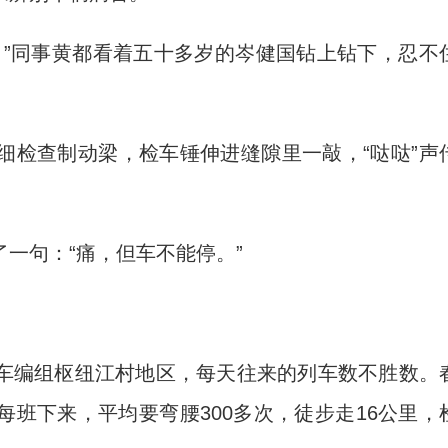
”同事黄都看着五十多岁的岑健国钻上钻下，忍不
检查制动梁，检车锤伸进缝隙里一敲，“哒哒”声
句：“痛，但车不能停。”
编组枢纽江村地区，每天往来的列车数不胜数。
班下来，平均要弯腰300多次，徒步走16公里，