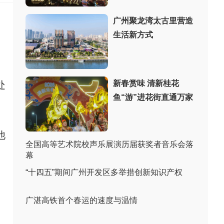
广州聚龙湾太古里营造
生活新方式
新春赏味 清新桂花
处
鱼“游”进花街直通万家
他
全国高等艺术院校声乐展演历届获奖者音乐会落
。
幕
“十四五”期间广州开发区多举措创新知识产权
广湛高铁首个春运的速度与温情