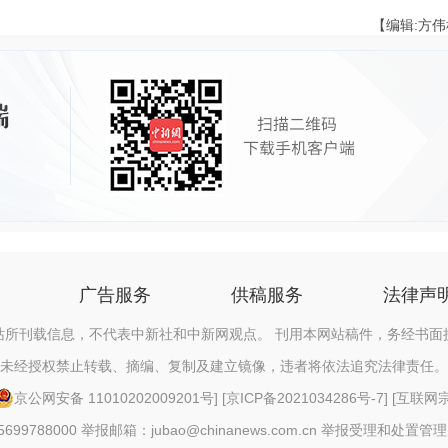
【编辑:方
广告服务
供稿服务
法律声
站所刊载信息，不代表中新社和中新网观点。 刊用本网站稿件，务经书面
未经授权禁止转载、摘编、复制及建立镜像，违者将依法追究法律责任。
京公网安备 11010202009201号
] [
京ICP备2021034286号-7
] [
互联网宗教
88000 举报邮箱：jubao@chinanews.com.cn
举报受理和处置管理