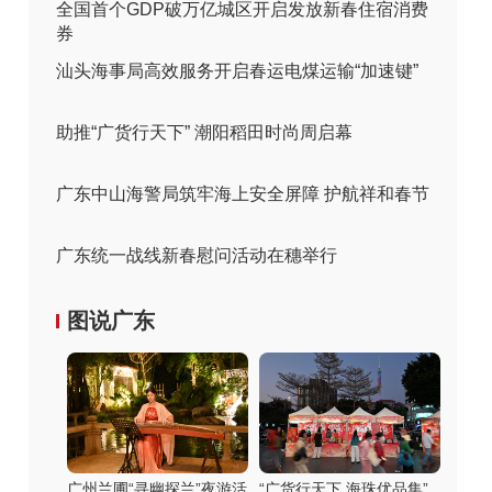
全国首个GDP破万亿城区开启发放新春住宿消费
券
汕头海事局高效服务开启春运电煤运输“加速键”
助推“广货行天下” 潮阳稻田时尚周启幕
广东中山海警局筑牢海上安全屏障 护航祥和春节
广东统一战线新春慰问活动在穗举行
图说广东
广州兰圃“寻幽探兰”夜游活
“广货行天下 海珠优品集”